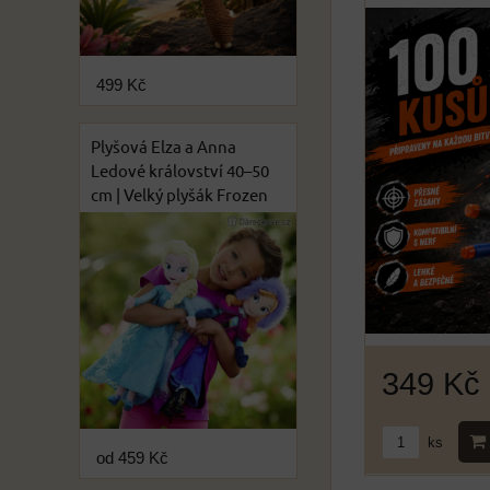
499 Kč
Plyšová Elza a Anna
Ledové království 40–50
cm | Velký plyšák Frozen
349 Kč
ks
od 459 Kč