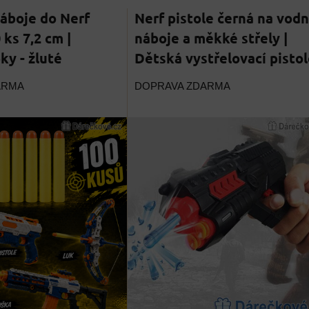
áboje do Nerf
Nerf pistole černá na vodn
 ks 7,2 cm |
náboje a měkké střely |
ky - žluté
Dětská vystřelovací pistol
ARMA
DOPRAVA ZDARMA