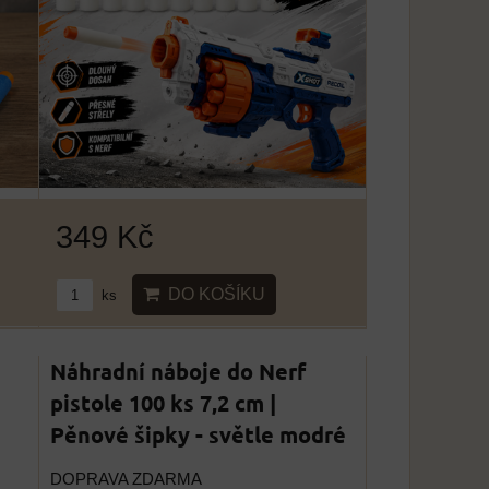
349 Kč
DO KOŠÍKU
ks
Náhradní náboje do Nerf
pistole 100 ks 7,2 cm |
Pěnové šipky - světle modré
DOPRAVA ZDARMA