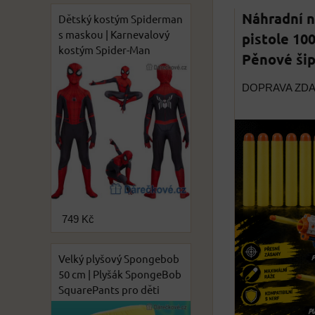
Náhradní n
Dětský kostým Spiderman
s maskou | Karnevalový
pistole 100
kostým Spider-Man
Pěnové šip
DOPRAVA ZD
749 Kč
Velký plyšový Spongebob
50 cm | Plyšák SpongeBob
SquarePants pro děti