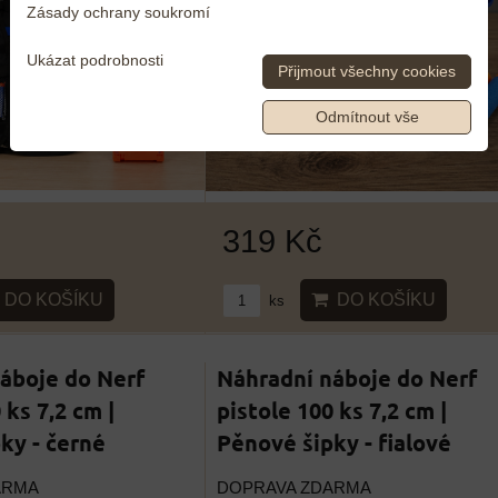
Zásady ochrany soukromí
Ukázat podrobnosti
Přijmout všechny cookies
Odmítnout vše
319 Kč
DO KOŠÍKU
DO KOŠÍKU
ks
áboje do Nerf
Náhradní náboje do Nerf
 ks 7,2 cm |
pistole 100 ks 7,2 cm |
ky - černé
Pěnové šipky - fialové
ARMA
DOPRAVA ZDARMA