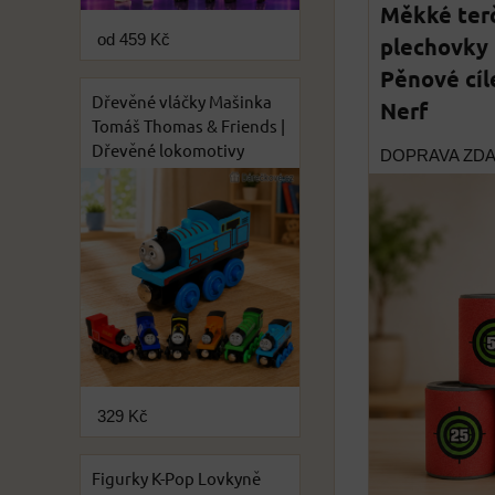
Měkké terč
od 459 Kč
plechovky 
Pěnové cíl
Dřevěné vláčky Mašinka
Nerf
Tomáš Thomas & Friends |
Dřevěné lokomotivy
DOPRAVA ZD
329 Kč
Figurky K-Pop Lovkyně