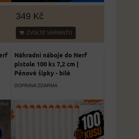
349 Kč
ZVOLTE VARIANTU
erf
Náhradní náboje do Nerf
pistole 100 ks 7,2 cm |
Pěnové šipky - bílé
DOPRAVA ZDARMA