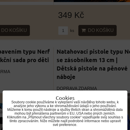
349 Kč
DO KOŠÍKU
DO KOŠÍKU
ks
bavením typu Nerf
Natahovací pistole typu N
Akční sada pro děti
se zásobníkem 13 cm |
Dětská pistole na pěnové
ARMA
náboje
DOPRAVA ZDARMA
Cookies
Soubory cookie používáme k vylepšení vaší návštěvy tohoto webu, k
analýze jeho výkonu a ke shromažďování údajů o jeho používání.
Můžeme k tomu použít nástroje a služby třetích stran a shromážděná data
mohou být přenášena partnerům v EU, USA nebo jiných zemích.
Kliknutím na „Přijmout všechny soubory cookie“ vyjadřujete svůj souhlas s
tímto zpracováním. Níže můžete najít podrobné informace nebo upravit
své preference.