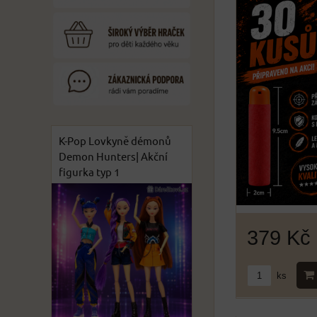
K-Pop Lovkyně démonů
Demon Hunters| Akční
figurka typ 1
379 Kč
ks