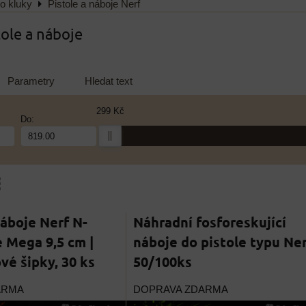
o kluky
Pistole a náboje Nerf
ole a náboje
Parametry
Hledat text
299 Kč
Do:
am
bulka
áboje Nerf N-
Náhradní fosforeskující
e Mega 9,5 cm |
náboje do pistole typu Ner
é šipky, 30 ks
50/100ks
ARMA
DOPRAVA ZDARMA