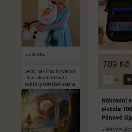
od 369 Kč
709 Kč
Svítící hák Mauiho Vaiana
| Kouzelný hák Maui z
ks
pohádky Odvážná Vaiana
Náhradní n
pistole 100
Pěnové šip
DOPRAVA ZD