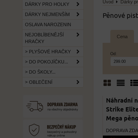
Úvod
Dárky pr
DÁRKY PRO HOLKY
Pěnové pist
DÁRKY NEJMENŠÍM
OSLAVA NAROZENIN
NEJOBLÍBENĚJŠÍ
Cena
HRAČKY
> PLYŠOVÉ HRAČKY
Od:
> DO POKOJÍČKU...
> DO ŠKOLY...
> OBLEČENÍ
Mřížka
Sezn
Ta
Náhradní n
Strike Elit
Mega pěnov
DOPRAVA ZD