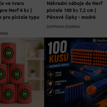
e ve tvaru
Náhradní náboje do Nerf
pro Nerf 6 ks |
pistole 100 ks 7,2 cm |
e pro pistole typu
Pěnové šipky - modré
DOPRAVA ZDARMA
ARMA