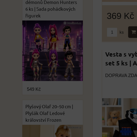
démonů Demon Hunters
6 ks | Sada pohádkových
369 Kč
figurek
ks
Vesta s vy
set 5 ks | 
DOPRAVA ZD
549 Kč
Plyšový Olaf 20–50 cm |
Plyšák Olaf Ledové
království Frozen