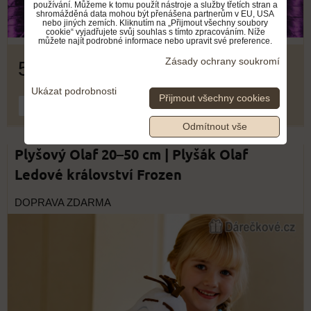
používání. Můžeme k tomu použít nástroje a služby třetích stran a
shromážděná data mohou být přenášena partnerům v EU, USA
nebo jiných zemích. Kliknutím na „Přijmout všechny soubory
cookie“ vyjadřujete svůj souhlas s tímto zpracováním. Níže
můžete najít podrobné informace nebo upravit své preference.
Zásady ochrany soukromí
549 Kč
Ukázat podrobnosti
Přijmout všechny cookies
DO KOŠÍKU
ks
Odmítnout vše
Plyšový Olaf 20–50 cm | Plyšák Olaf
Ledové království Frozen
DOPRAVA ZDARMA