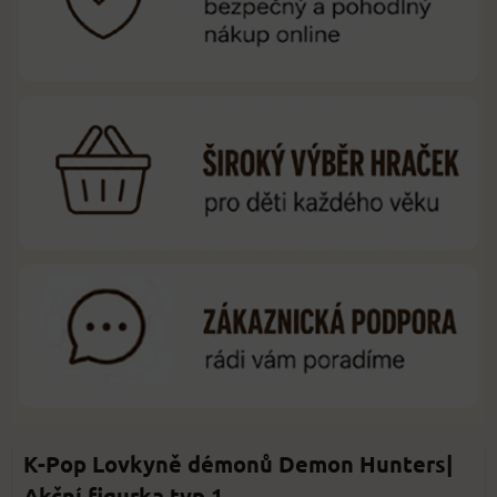
K-Pop Lovkyně démonů Demon Hunters|
Akční figurka typ 1