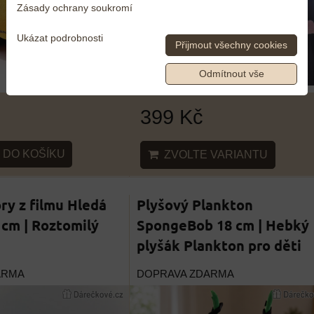
Zásady ochrany soukromí
Ukázat podrobnosti
Přijmout všechny cookies
Odmítnout vše
399 Kč
DO KOŠÍKU
ZVOLTE VARIANTU
ry z filmu Hledá
Plyšový Plankton
 cm | Roztomilý
SpongeBob 18 cm | Hebký
plyšák Plankton pro děti
ARMA
DOPRAVA ZDARMA