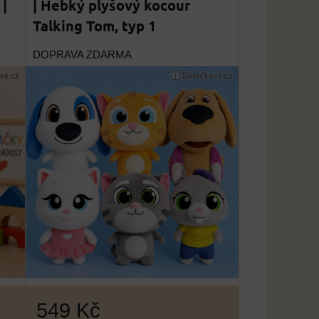
 |
| Hebký plyšový kocour
Talking Tom, typ 1
DOPRAVA ZDARMA
549 Kč