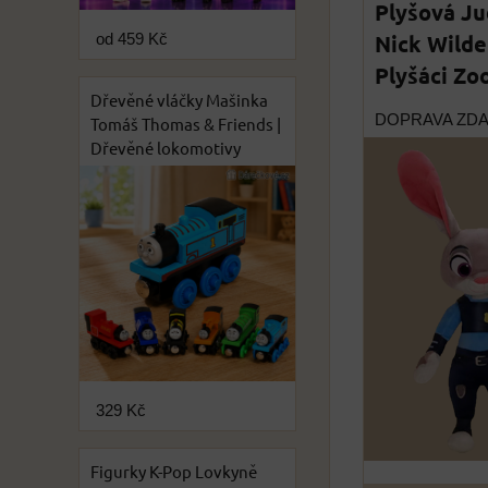
Plyšová J
Nick Wilde
od 459 Kč
Plyšáci Zo
Dřevěné vláčky Mašinka
DOPRAVA ZD
Tomáš Thomas & Friends |
Dřevěné lokomotivy
329 Kč
Figurky K-Pop Lovkyně