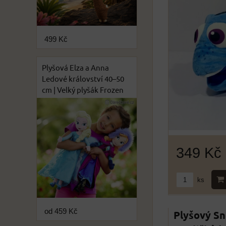
499 Kč
Plyšová Elza a Anna
Ledové království 40–50
cm | Velký plyšák Frozen
349 Kč
ks
od 459 Kč
Plyšový Sn