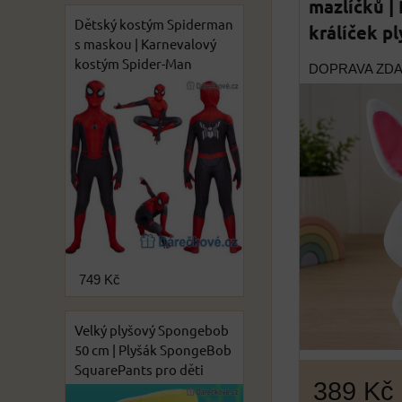
mazlíčků |
Dětský kostým Spiderman
králíček pl
s maskou | Karnevalový
kostým Spider-Man
DOPRAVA ZD
749 Kč
Velký plyšový Spongebob
50 cm | Plyšák SpongeBob
SquarePants pro děti
389 Kč