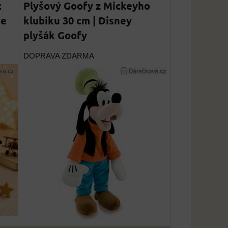
c
Plyšový Goofy z Mickeyho
he
klubíku 30 cm | Disney
plyšák Goofy
DOPRAVA ZDARMA