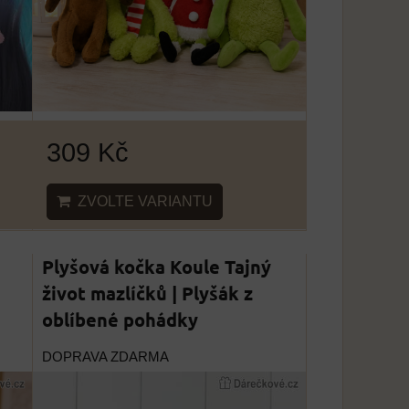
309 Kč
ZVOLTE VARIANTU
Plyšová kočka Koule Tajný
život mazlíčků | Plyšák z
oblíbené pohádky
DOPRAVA ZDARMA