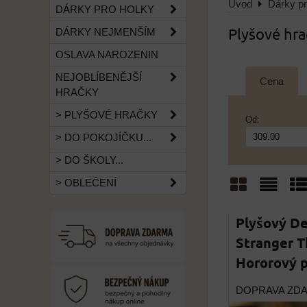
Úvod
Dárky pr
DÁRKY PRO HOLKY
Plyšové hra
DÁRKY NEJMENŠÍM
OSLAVA NAROZENIN
NEJOBLÍBENĚJŠÍ
Cena
HRAČKY
> PLYŠOVÉ HRAČKY
Od:
> DO POKOJÍČKU...
> DO ŠKOLY...
> OBLEČENÍ
Mřížka
Sezn
Ta
Plyšový D
Stranger T
Hororový p
DOPRAVA ZD