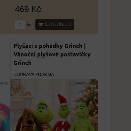
469 Kč
DO KOŠÍKU
ks
Plyšáci z pohádky Grinch |
Vánoční plyšové postavičky
Grinch
DOPRAVA ZDARMA