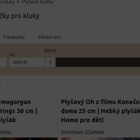
o kluky
Plyšové hračky
čky pro kluky
Parametry
Hledat text
309 Kč
Do:
am
bulka
emogorgon
Plyšový Oh z filmu Koneč
hings 36 cm |
doma 25 cm | Hebký plyšá
lyšák
Home pro děti
ARMA
DOPRAVA ZDARMA