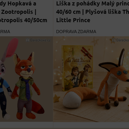
udy Hopkavá a
Liška z pohádky Malý prin
 Zootropolis |
40/60 cm | Plyšová liška T
otropolis 40/50cm
Little Prince
ARMA
DOPRAVA ZDARMA