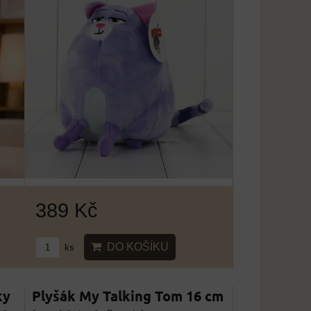
389 Kč
DO KOŠÍKU
ks
ky
Plyšák My Talking Tom 16 cm