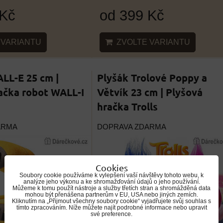
 Kč
od 399 Kč
VARIANTU
ZVOLTE VARIANTU
LL-E 25 cm |
Plyšák Trolové Poppy a
ačka robot WALL-I
Větvík 23 cm | Plyšová
hračka Trolls
ARMA
DOPRAVA ZDARMA
Cookies
Soubory cookie používáme k vylepšení vaší návštěvy tohoto webu, k
analýze jeho výkonu a ke shromažďování údajů o jeho používání.
Můžeme k tomu použít nástroje a služby třetích stran a shromážděná data
mohou být přenášena partnerům v EU, USA nebo jiných zemích.
Kliknutím na „Přijmout všechny soubory cookie“ vyjadřujete svůj souhlas s
tímto zpracováním. Níže můžete najít podrobné informace nebo upravit
své preference.