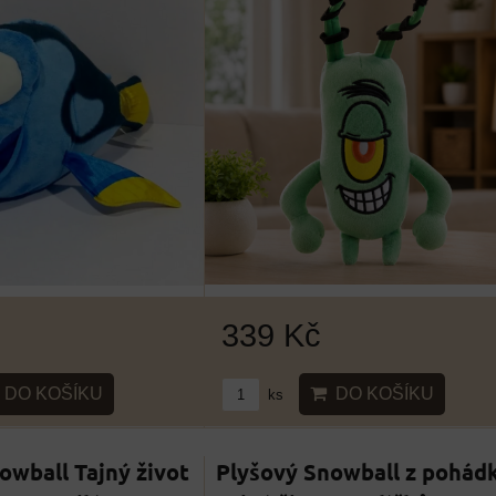
339 Kč
DO KOŠÍKU
DO KOŠÍKU
ks
owball Tajný život
Plyšový Snowball z pohád