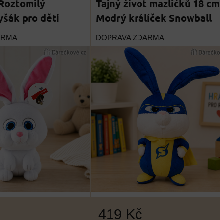
 Roztomilý
Tajný život mazlíčků 18 cm
yšák pro děti
Modrý králíček Snowball
ARMA
DOPRAVA ZDARMA
419 Kč