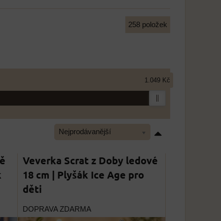
258
položek
1.049 Kč
Nejprodávanější
ně
Veverka Scrat z Doby ledové
k
18 cm | Plyšák Ice Age pro
děti
DOPRAVA ZDARMA