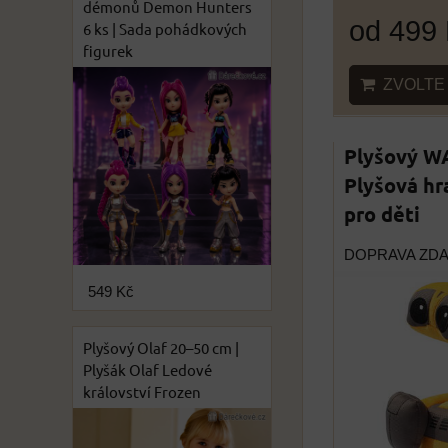
démonů Demon Hunters
od 499
6 ks | Sada pohádkových
figurek
ZVOLTE 
Plyšový WA
Plyšová hr
pro děti
DOPRAVA ZD
549 Kč
Plyšový Olaf 20–50 cm |
Plyšák Olaf Ledové
království Frozen