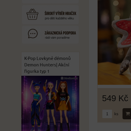
K-Pop Lovkyně démonů
Demon Hunters| Akční
figurka typ 1
549 Kč
ks