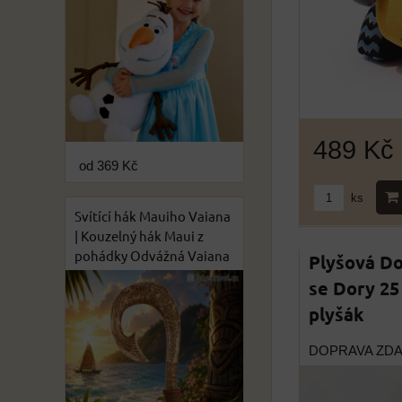
489 Kč
od 369 Kč
ks
Svítící hák Mauiho Vaiana
| Kouzelný hák Maui z
pohádky Odvážná Vaiana
Plyšová Do
se Dory 25
plyšák
DOPRAVA ZD