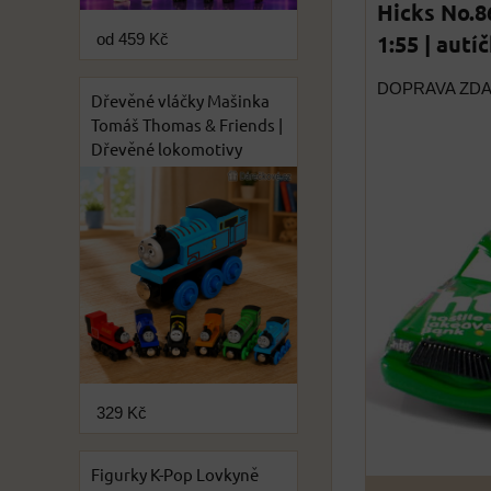
Hicks No.8
1:55 | autí
od 459 Kč
DOPRAVA ZD
Dřevěné vláčky Mašinka
Tomáš Thomas & Friends |
Dřevěné lokomotivy
329 Kč
Figurky K-Pop Lovkyně