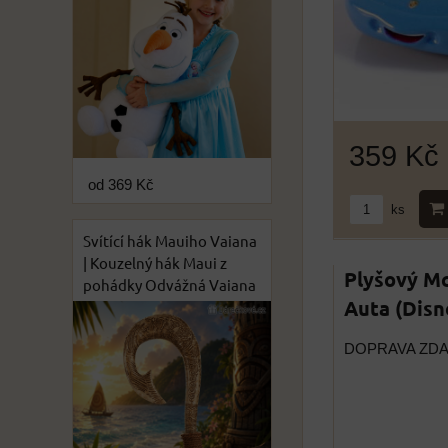
359 Kč
od 369 Kč
ks
Svítící hák Mauiho Vaiana
| Kouzelný hák Maui z
Plyšový M
pohádky Odvážná Vaiana
Auta (Disn
DOPRAVA ZD