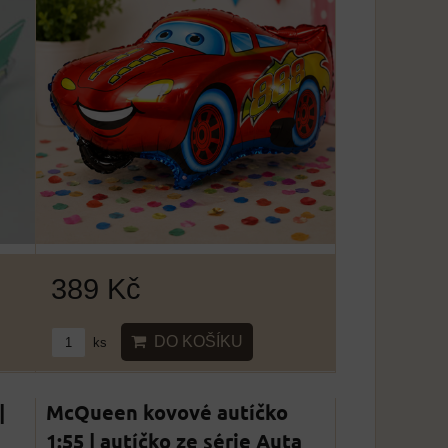
389 Kč
DO KOŠÍKU
ks
|
McQueen kovové autíčko
1:55 | autíčko ze série Auta