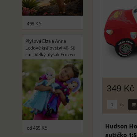
499 Kč
Plyšová Elza a Anna
Ledové království 40–50
cm | Velký plyšák Frozen
349 Kč
ks
Hudson Ho
od 459 Kč
autíčko 1:5