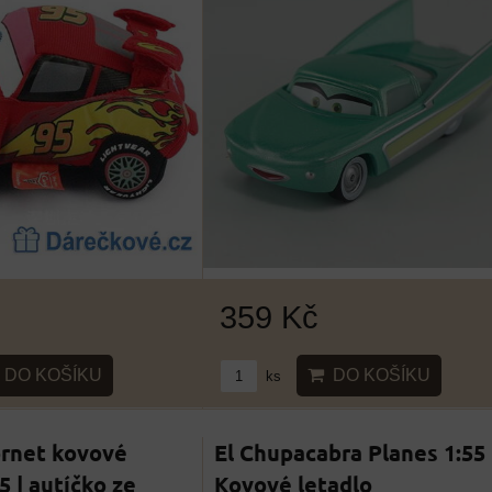
359 Kč
DO KOŠÍKU
DO KOŠÍKU
ks
rnet kovové
El Chupacabra Planes 1:55 
5 | autíčko ze
Kovové letadlo