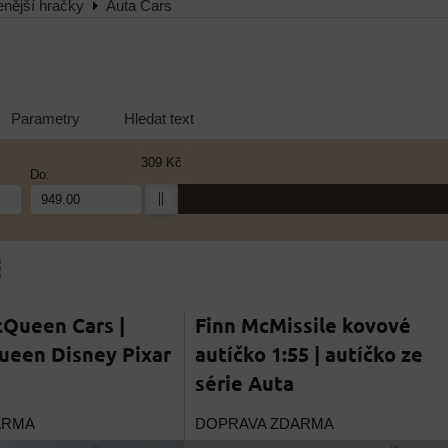
enější hračky
Auta Cars
Parametry
Hledat text
309 Kč
Do:
am
bulka
cQueen Cars |
Finn McMissile kovové
ueen Disney Pixar
autíčko 1:55 | autíčko ze
série Auta
ARMA
DOPRAVA ZDARMA