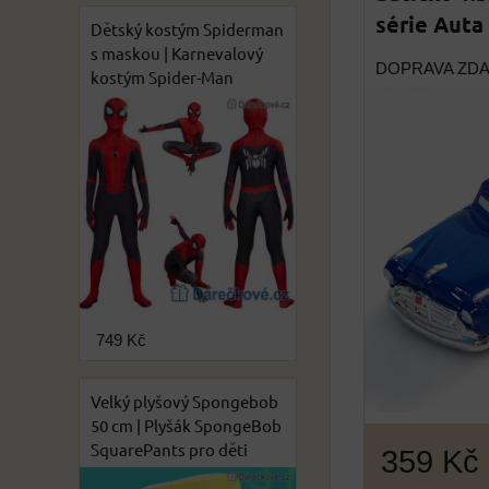
série Auta
Dětský kostým Spiderman
s maskou | Karnevalový
DOPRAVA ZD
kostým Spider-Man
749 Kč
Velký plyšový Spongebob
50 cm | Plyšák SpongeBob
SquarePants pro děti
359 Kč