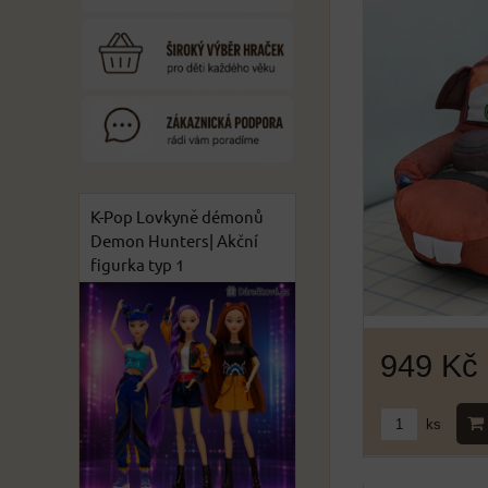
K-Pop Lovkyně démonů
Demon Hunters| Akční
figurka typ 1
949 Kč
ks