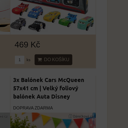
469 Kč
DO KOŠÍKU
ks
3x Balónek Cars McQueen
57x41 cm | Velký foliový
balónek Auta Disney
DOPRAVA ZDARMA