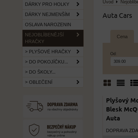
Úvod
Nejoblíb
DÁRKY PRO HOLKY
Auta Cars
DÁRKY NEJMENŠÍM
OSLAVA NAROZENIN
NEJOBLÍBENĚJŠÍ
Cena
HRAČKY
> PLYŠOVÉ HRAČKY
Od:
> DO POKOJÍČKU...
> DO ŠKOLY...
> OBLEČENÍ
Mřížka
Sezn
Ta
Plyšový M
Blesk McQ
Auta
DOPRAVA ZD