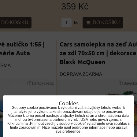
359 Kč
DO KOŠÍKU
DO KOŠÍKU
ks
é autíčko 1:55 |
Cars samolepka na zeď Au
 série Auta
ze zdi 70x50 cm | dekorace
Blesk McQueen
ARMA
DOPRAVA ZDARMA
Cookies
Soubory cookie používáme k vylepšení vaší návštěvy tohoto webu, k
analýze jeho výkonu a ke shromažďování údajů o jeho používání.
Můžeme k tomu použít nástroje a služby třetích stran a shromážděná data
mohou být přenášena partnerům v EU, USA nebo jiných zemích.
Kliknutím na „Přijmout všechny soubory cookie“ vyjadřujete svůj souhlas s
tímto zpracováním. Níže můžete najít podrobné informace nebo upravit
své preference.