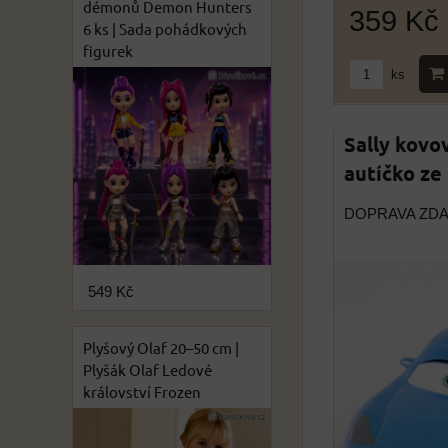
démonů Demon Hunters
359 Kč
6 ks | Sada pohádkových
figurek
ks
Sally kovov
autíčko ze
DOPRAVA ZD
549 Kč
Plyšový Olaf 20–50 cm |
Plyšák Olaf Ledové
království Frozen