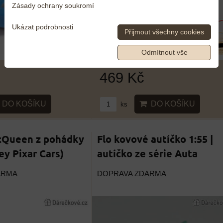
Zásady ochrany soukromí
Ukázat podrobnosti
Přijmout všechny cookies
Odmítnout vše
469 Kč
DO KOŠÍKU
DO KOŠÍKU
ks
cQueen z pohádky
Flo kovové autíčko 1:55 |
ey Pixar Cars)
autíčko ze série Auta
ARMA
DOPRAVA ZDARMA