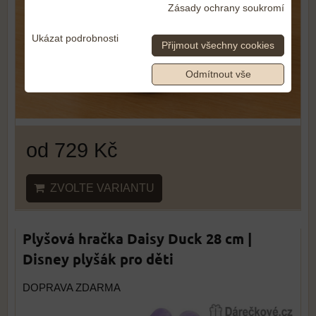
Zásady ochrany soukromí
Ukázat podrobnosti
Přijmout všechny cookies
Odmítnout vše
od 729 Kč
ZVOLTE VARIANTU
Plyšová hračka Daisy Duck 28 cm |
Disney plyšák pro děti
DOPRAVA ZDARMA