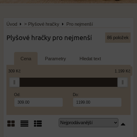
Úvod
> Plyšové hračky
Pro nejmenší
Plyšové hračky pro nejmenší
86
položek
Cena
Parametry
Hledat text
309 Kč
1.199 Kč
Od:
Do:
Mřížka
Seznam
Tabulka