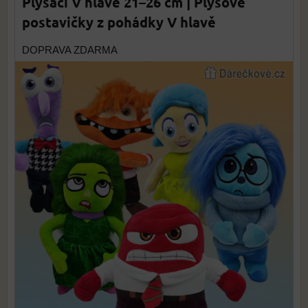
Plyšáci V hlavě 21–26 cm | Plyšové
postavičky z pohádky V hlavě
DOPRAVA ZDARMA