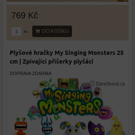
769 Kč
DO KOŠÍKU
ks
Plyšové hračky My Singing Monsters 25
cm | Zpívající příšerky plyšáci
DOPRAVA ZDARMA