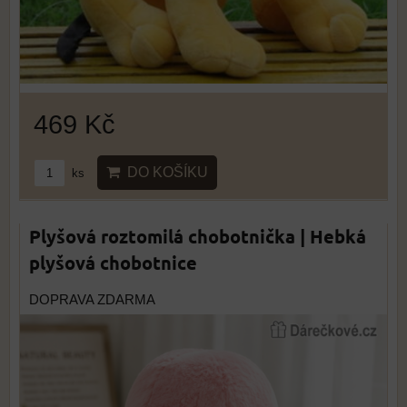
469 Kč
DO KOŠÍKU
ks
Plyšová roztomilá chobotnička | Hebká
plyšová chobotnice
DOPRAVA ZDARMA