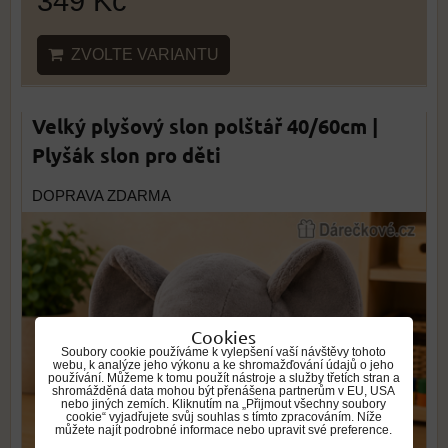
349 Kč
ZVOLTE VARIANTU
Velký plyšový slon polštář 40/60cm |
Plyšák slon pro děti
DOPRAVA ZDARMA
Cookies
Soubory cookie používáme k vylepšení vaší návštěvy tohoto
webu, k analýze jeho výkonu a ke shromažďování údajů o jeho
používání. Můžeme k tomu použít nástroje a služby třetích stran a
shromážděná data mohou být přenášena partnerům v EU, USA
nebo jiných zemích. Kliknutím na „Přijmout všechny soubory
cookie“ vyjadřujete svůj souhlas s tímto zpracováním. Níže
můžete najít podrobné informace nebo upravit své preference.