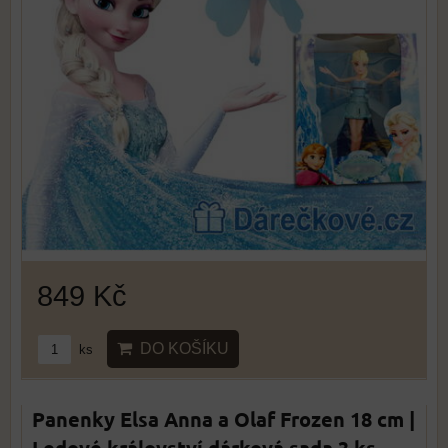
849 Kč
DO KOŠÍKU
ks
Panenky Elsa Anna a Olaf Frozen 18 cm |
Ledové království dárková sada 3 ks