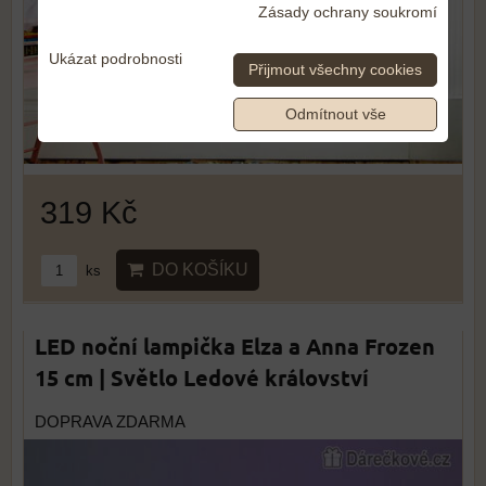
Zásady ochrany soukromí
Ukázat podrobnosti
Přijmout všechny cookies
Odmítnout vše
319 Kč
DO KOŠÍKU
ks
LED noční lampička Elza a Anna Frozen
15 cm | Světlo Ledové království
DOPRAVA ZDARMA