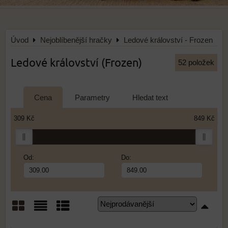
Úvod
Nejoblíbenější hračky
Ledové království - Frozen
Ledové království (Frozen)
52
položek
Cena
Parametry
Hledat text
309 Kč
849 Kč
Od:
Do:
Mřížka
Seznam
Tabulka