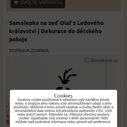
ZVOLTE VARIANTU
Samolepka na zeď Olaf z Ledového
království | Dekorace do dětského
pokoje
DOPRAVA ZDARMA
Cookies
Soubory cookie používáme k vylepšení vaší návštěvy tohoto
webu, k analýze jeho výkonu a ke shromažďování údajů o jeho
používání. Můžeme k tomu použít nástroje a služby třetích stran a
shromážděná data mohou být přenášena partnerům v EU, USA
nebo jiných zemích. Kliknutím na „Přijmout všechny soubory
cookie“ vyjadřujete svůj souhlas s tímto zpracováním. Níže
můžete najít podrobné informace nebo upravit své preference.