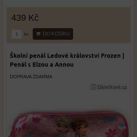
439 Kč
DO KOŠÍKU
ks
Školní penál Ledové království Frozen |
Penál s Elzou a Annou
DOPRAVA ZDARMA