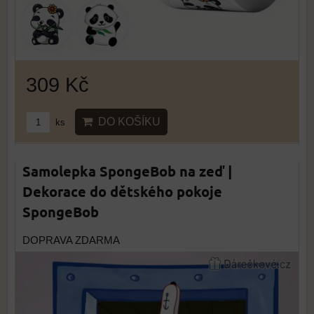
309 Kč
DO KOŠÍKU
ks
Samolepka SpongeBob na zeď |
Dekorace do dětského pokoje
SpongeBob
DOPRAVA ZDARMA