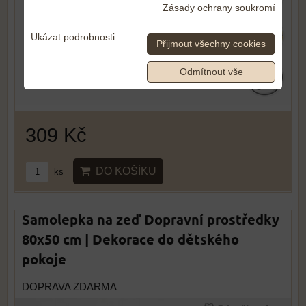
Zásady ochrany soukromí
Ukázat podrobnosti
Přijmout všechny cookies
Odmítnout vše
309 Kč
DO KOŠÍKU
ks
Samolepka na zeď Dopravní prostředky
80x50 cm | Dekorace do dětského
pokoje
DOPRAVA ZDARMA