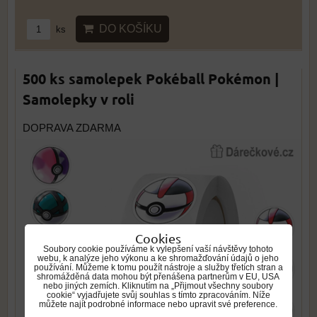
DO KOŠÍKU
ks
500 ks samolepek Pokéball Pokémon |
Samolepky v roli
DOPRAVA ZDARMA
Cookies
Soubory cookie používáme k vylepšení vaší návštěvy tohoto
webu, k analýze jeho výkonu a ke shromažďování údajů o jeho
používání. Můžeme k tomu použít nástroje a služby třetích stran a
shromážděná data mohou být přenášena partnerům v EU, USA
nebo jiných zemích. Kliknutím na „Přijmout všechny soubory
cookie“ vyjadřujete svůj souhlas s tímto zpracováním. Níže
můžete najít podrobné informace nebo upravit své preference.