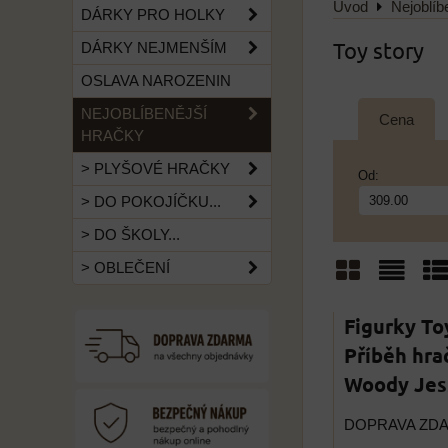
Úvod
Nejoblíb
DÁRKY PRO HOLKY
Toy story
DÁRKY NEJMENŠÍM
OSLAVA NAROZENIN
NEJOBLÍBENĚJŠÍ
Cena
HRAČKY
> PLYŠOVÉ HRAČKY
Od:
> DO POKOJÍČKU...
> DO ŠKOLY...
> OBLEČENÍ
Mřížka
Sezn
Ta
Figurky Toy
Příběh hra
Woody Jes
DOPRAVA ZD