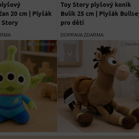
plyšový
Toy Story plyšový koník
an 20 cm | Plyšák
Bulík 25 cm | Plyšák Bulls
y Story
pro děti
ARMA
DOPRAVA ZDARMA