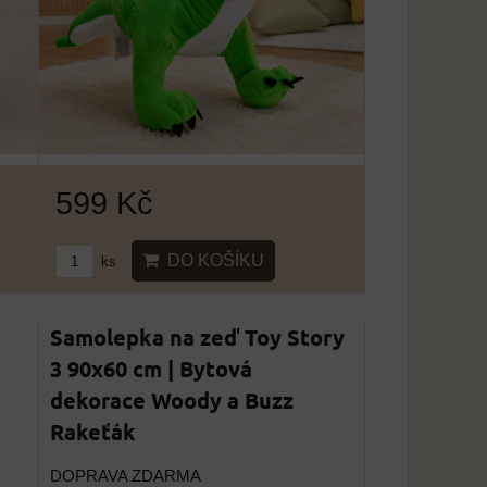
599 Kč
DO KOŠÍKU
ks
Samolepka na zeď Toy Story
3 90x60 cm | Bytová
dekorace Woody a Buzz
Rakeťák
DOPRAVA ZDARMA