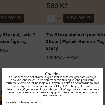
589 Kč
DO KOŠÍKU
DO KOŠÍKU
ks
 Story 4, sada 7
Toy Story plyšové prasátk
kové figurky
25 cm | Plyšák Hamm z Toy
Story
ARMA
DOPRAVA ZDARMA
Cookies
Soubory cookie používáme k vylepšení vaší návštěvy tohoto webu, k
analýze jeho výkonu a ke shromažďování údajů o jeho používání.
Můžeme k tomu použít nástroje a služby třetích stran a shromážděná data
mohou být přenášena partnerům v EU, USA nebo jiných zemích.
Kliknutím na „Přijmout všechny soubory cookie“ vyjadřujete svůj souhlas s
tímto zpracováním. Níže můžete najít podrobné informace nebo upravit
své preference.
Zásady ochrany soukromí