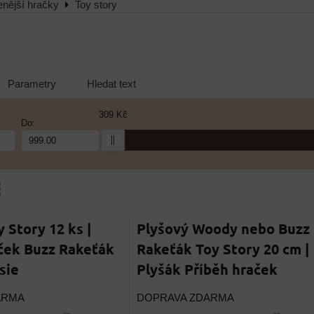
enější hračky
Toy story
Parametry
Hledat text
309 Kč
Do:
am
bulka
 Story 12 ks |
Plyšový Woody nebo Buzz
ček Buzz Rakeťák
Rakeťák Toy Story 20 cm |
sie
Plyšák Příběh hraček
ARMA
DOPRAVA ZDARMA