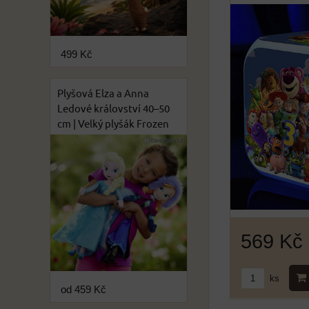
499 Kč
Plyšová Elza a Anna
Ledové království 40–50
cm | Velký plyšák Frozen
569 Kč
ks
od 459 Kč