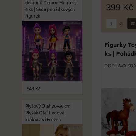
démonů Demon Hunters
399 Kč
6 ks | Sada pohádkových
figurek
ks
Figurky Toy
ks | Pohád
DOPRAVA ZD
549 Kč
Plyšový Olaf 20–50 cm |
Plyšák Olaf Ledové
království Frozen