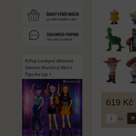
K-Pop Lovkyně démonů
Demon Hunters| Akční
figurka typ 1
619 Kč
ks