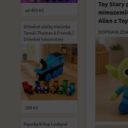
Toy Story 
od 459 Kč
mimozemšť
Alien z To
Dřevěné vláčky Mašinka
DOPRAVA ZD
Tomáš Thomas & Friends |
Dřevěné lokomotivy
329 Kč
Figurky K-Pop Lovkyně