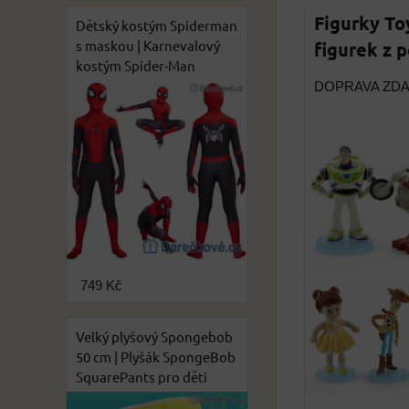
Figurky To
Dětský kostým Spiderman
s maskou | Karnevalový
figurek z 
kostým Spider-Man
DOPRAVA ZD
749 Kč
Velký plyšový Spongebob
50 cm | Plyšák SpongeBob
SquarePants pro děti