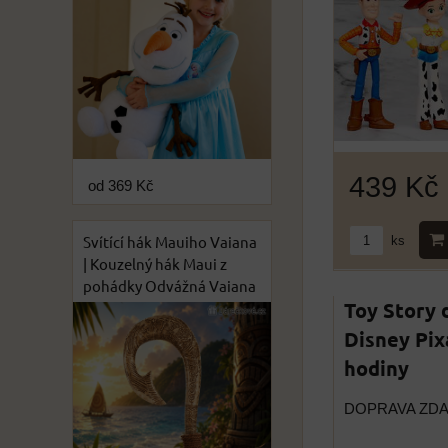
439 Kč
od 369 Kč
Svítící hák Mauiho Vaiana
ks
| Kouzelný hák Maui z
pohádky Odvážná Vaiana
Toy Story 
Disney Pixa
hodiny
DOPRAVA ZD