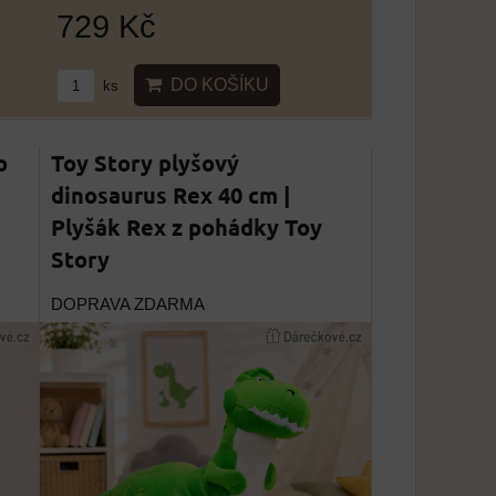
729 Kč
DO KOŠÍKU
ks
o
Toy Story plyšový
dinosaurus Rex 40 cm |
Plyšák Rex z pohádky Toy
Story
DOPRAVA ZDARMA