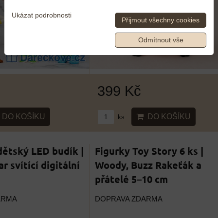
Ukázat podrobnosti
Přijmout všechny cookies
Odmítnout vše
399 Kč
DO KOŠÍKU
DO KOŠÍKU
ks
dětský LED budík |
Figurky Toy Story 6 ks |
r svítící digitální
Woody, Buzz Rakeťák a
přátelé 5–10 cm
ARMA
DOPRAVA ZDARMA