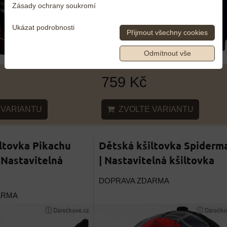
Zásady ochrany soukromí
Ukázat podrobnosti
Přijmout všechny cookies
Odmítnout vše
759 Kč
ZVOLTE VARIANTU
VARIANTU
ltovka Pikachu
Dětská kšiltovka Spiderm
Nastavitelná
| Nastavitelná kšiltovka
DOPRAVA ZDARMA
ARMA