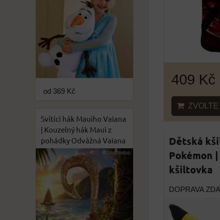
409 Kč
od 369 Kč
ZVOLTE 
Svítící hák Mauiho Vaiana
| Kouzelný hák Maui z
Dětská kši
pohádky Odvážná Vaiana
Pokémon | 
kšiltovka
DOPRAVA ZD