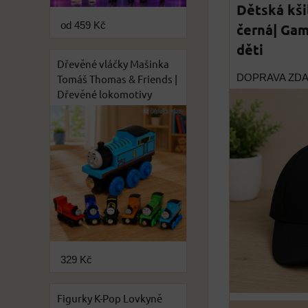
Dětská kši
od 459 Kč
černá| Gam
děti
Dřevěné vláčky Mašinka
DOPRAVA ZD
Tomáš Thomas & Friends |
Dřevěné lokomotivy
329 Kč
Figurky K-Pop Lovkyně