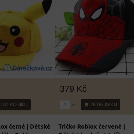
379 Kč
DO KOŠÍKU
DO KOŠÍKU
ks
lox černé | Dětské
Tričko Roblox červené |