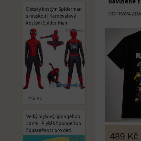
bavlněné t
Dětský kostým Spiderman
DOPRAVA ZD
s maskou | Karnevalový
kostým Spider-Man
749 Kč
Velký plyšový Spongebob
50 cm | Plyšák SpongeBob
SquarePants pro děti
489 Kč