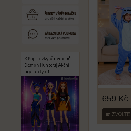
K-Pop Lovkyně démonů
Demon Hunters| Akční
figurka typ 1
659 Kč
ZVOLTE 