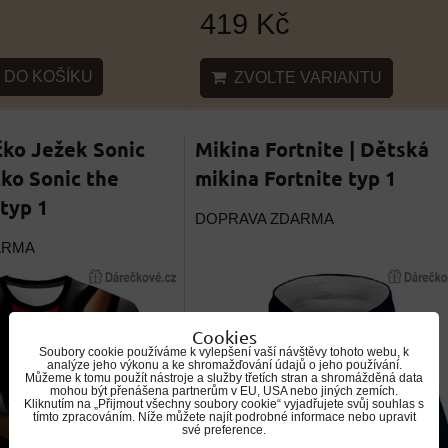
419 Kč
DO KOŠÍKU
ZVOLTE VARIANTU
čko Ježek Sonic
Mikina Fortnite | Dětská
čko Sonic the
mikina Fortnite typ 1
typ 1
DOPRAVA ZDARMA
ARMA
Cookies
Soubory cookie používáme k vylepšení vaší návštěvy tohoto webu, k
analýze jeho výkonu a ke shromažďování údajů o jeho používání.
Můžeme k tomu použít nástroje a služby třetích stran a shromážděná data
mohou být přenášena partnerům v EU, USA nebo jiných zemích.
Kliknutím na „Přijmout všechny soubory cookie“ vyjadřujete svůj souhlas s
tímto zpracováním. Níže můžete najít podrobné informace nebo upravit
své preference.