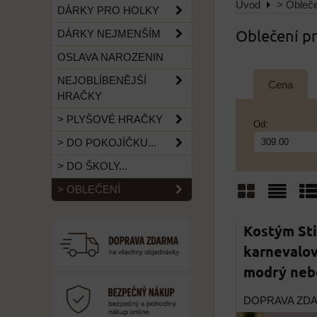
Úvod
> Obleč
DÁRKY PRO HOLKY
Oblečení pr
DÁRKY NEJMENŠÍM
OSLAVA NAROZENIN
NEJOBLÍBENĚJŠÍ
Cena
HRAČKY
> PLYŠOVÉ HRAČKY
Od:
> DO POKOJÍČKU...
> DO ŠKOLY...
> OBLEČENÍ
Mřížka
Sezn
Ta
Kostým Stit
karnevalov
modrý neb
DOPRAVA ZD