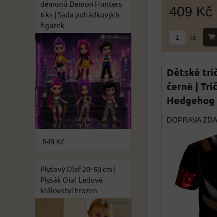
démonů Demon Hunters
409 Kč
6 ks | Sada pohádkových
figurek
ks
Dětské tri
černé | Tri
Hedgehog 
DOPRAVA ZD
549 Kč
Plyšový Olaf 20–50 cm |
Plyšák Olaf Ledové
království Frozen