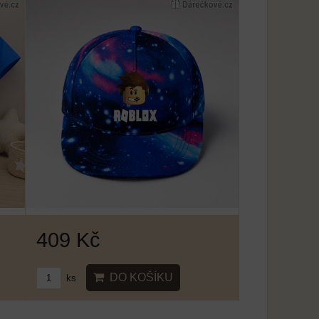
409 Kč
DO KOŠÍKU
ks