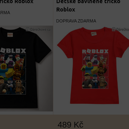
ričko Roblox
Dětské bavlněné tričko
Roblox
ARMA
DOPRAVA ZDARMA
489 Kč