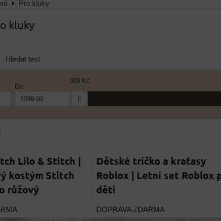
ení
Pro kluky
o kluky
Hledat text
309 Kč
Do:
am
bulka
ch Lilo & Stitch |
Dětské tričko a kraťasy
ý kostým Stitch
Roblox | Letní set Roblox 
o růžový
děti
ARMA
DOPRAVA ZDARMA