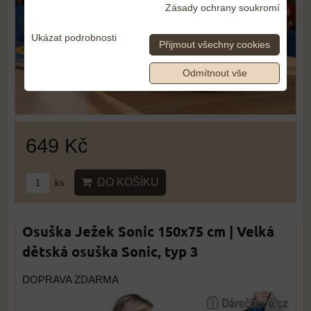
Zásady ochrany soukromí
Ukázat podrobnosti
Přijmout všechny cookies
Odmítnout vše
649 Kč
DO KOŠÍKU
ks
Osuška Ježek Sonic 150x75 cm | Velká
dětská osuška Sonic, typ 3
DOPRAVA ZDARMA