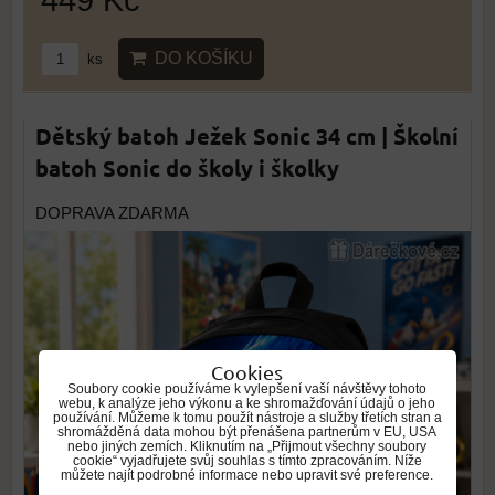
DO KOŠÍKU
ks
Dětský batoh Ježek Sonic 34 cm | Školní
batoh Sonic do školy i školky
DOPRAVA ZDARMA
Cookies
Soubory cookie používáme k vylepšení vaší návštěvy tohoto
webu, k analýze jeho výkonu a ke shromažďování údajů o jeho
používání. Můžeme k tomu použít nástroje a služby třetích stran a
shromážděná data mohou být přenášena partnerům v EU, USA
nebo jiných zemích. Kliknutím na „Přijmout všechny soubory
cookie“ vyjadřujete svůj souhlas s tímto zpracováním. Níže
můžete najít podrobné informace nebo upravit své preference.