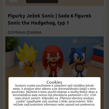
Figurky Ježek Sonic | Sada 6 figurek
Sonic the Hedgehog, typ 1
DOPRAVA ZDARMA
Cookies
Soubory cookie používáme k vylepšení vaší návštěvy tohoto
webu, k analýze jeho výkonu a ke shromažďování údajů o jeho
používání. Můžeme k tomu použít nástroje a služby třetích stran a
shromážděná data mohou být přenášena partnerům v EU, USA
nebo jiných zemích. Kliknutím na „Přijmout všechny soubory
cookie“ vyjadřujete svůj souhlas s tímto zpracováním. Níže
můžete najít podrobné informace nebo upravit své preference.