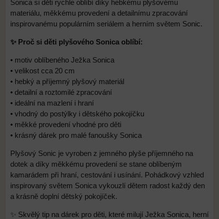
Sonica si děti rychle oblíbí díky hebkému plyšovému
materiálu, měkkému provedení a detailnímu zpracování
inspirovanému populárním seriálem a herním světem Sonic.
✨ Proč si děti plyšového Sonica oblíbí:
• motiv oblíbeného Ježka Sonica
• velikost cca 20 cm
• hebký a příjemný plyšový materiál
• detailní a roztomilé zpracování
• ideální na mazlení i hraní
• vhodný do postýlky i dětského pokojíčku
• měkké provedení vhodné pro děti
• krásný dárek pro malé fanoušky Sonica
Plyšový Sonic je vyroben z jemného plyše příjemného na
dotek a díky měkkému provedení se stane oblíbeným
kamarádem při hraní, cestování i usínání. Pohádkový vzhled
inspirovaný světem Sonica vykouzlí dětem radost každý den
a krásně doplní dětský pokojíček.
✨ Skvělý tip na dárek pro děti, které milují Ježka Sonica, herní