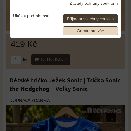
Zásady ochrany soukromí
Ukázat podrobnosti
Přijmout všechny cookies
Odmítnout vše
419 Kč
DO KOŠÍKU
ks
Dětské tričko Ježek Sonic | Tričko Sonic
the Hedgehog – Velký Sonic
DOPRAVA ZDARMA