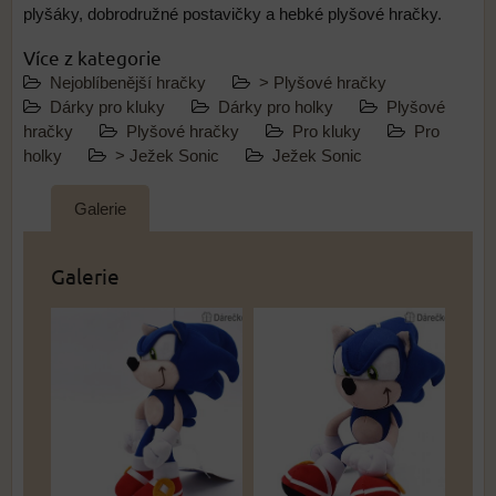
plyšáky, dobrodružné postavičky a hebké plyšové hračky.
Více z kategorie
Nejoblíbenější hračky
> Plyšové hračky
Dárky pro kluky
Dárky pro holky
Plyšové
hračky
Plyšové hračky
Pro kluky
Pro
holky
> Ježek Sonic
Ježek Sonic
Galerie
Galerie