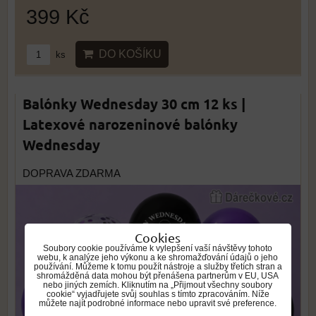
399 Kč
DO KOŠÍKU
ks
Balónky Wednesday 30 cm 12 ks |
Latexové narozeninové balónky
Wednesday
DOPRAVA ZDARMA
Cookies
Soubory cookie používáme k vylepšení vaší návštěvy tohoto
webu, k analýze jeho výkonu a ke shromažďování údajů o jeho
používání. Můžeme k tomu použít nástroje a služby třetích stran a
shromážděná data mohou být přenášena partnerům v EU, USA
nebo jiných zemích. Kliknutím na „Přijmout všechny soubory
cookie“ vyjadřujete svůj souhlas s tímto zpracováním. Níže
můžete najít podrobné informace nebo upravit své preference.