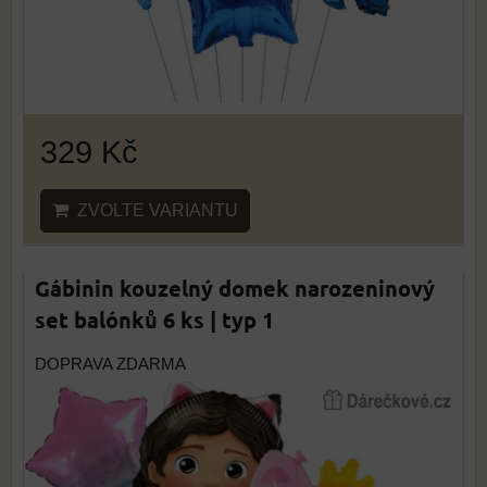
329 Kč
ZVOLTE VARIANTU
Gábinin kouzelný domek narozeninový
set balónků 6 ks | typ 1
DOPRAVA ZDARMA