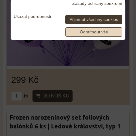
Zásady ochrany soukromí
Ukázat podrobnosti
Přijmout všechny cookies
Odmítnout vše
299 Kč
DO KOŠÍKU
ks
Frozen narozeninový set foliových
balónků 6 ks | Ledové království, typ 1