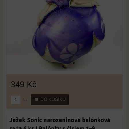
349 Kč
DO KOŠÍKU
ks
Ježek Sonic narozeninová balónková
sada 6 ks | Balónky s číslem 1–9