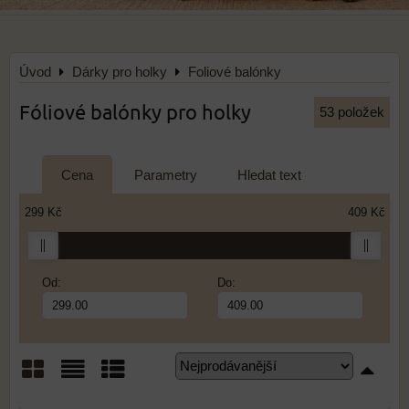
Úvod
Dárky pro holky
Foliové balónky
Fóliové balónky pro holky
53
položek
Cena
Parametry
Hledat text
299 Kč
409 Kč
Od:
Do:
Mřížka
Seznam
Tabulka