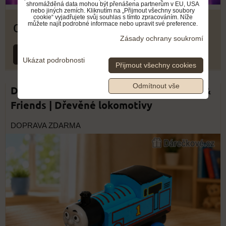
shromážděná data mohou být přenášena partnerům v EU, USA
nebo jiných zemích. Kliknutím na „Přijmout všechny soubory
cookie“ vyjadřujete svůj souhlas s tímto zpracováním. Níže
od 459 Kč
můžete najít podrobné informace nebo upravit své preference.
Zásady ochrany soukromí
ZVOLTE VARIANTU
Ukázat podrobnosti
Přijmout všechny cookies
Odmítnout vše
Dřevěné vláčky Mašinka Tomáš Thomas &
Friends | Dřevěné lokomotivy
DOPRAVA ZDARMA