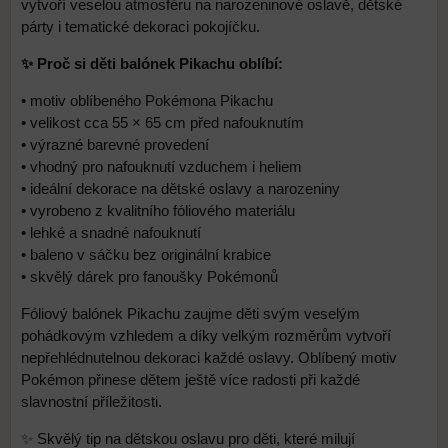
vytvoří veselou atmosféru na narozeninové oslavě, dětské
párty i tematické dekoraci pokojíčku.
✨ Proč si děti balónek Pikachu oblíbí:
• motiv oblíbeného Pokémona Pikachu
• velikost cca 55 × 65 cm před nafouknutím
• výrazné barevné provedení
• vhodný pro nafouknutí vzduchem i heliem
• ideální dekorace na dětské oslavy a narozeniny
• vyrobeno z kvalitního fóliového materiálu
• lehké a snadné nafouknutí
• baleno v sáčku bez originální krabice
• skvělý dárek pro fanoušky Pokémonů
Fóliový balónek Pikachu zaujme děti svým veselým
pohádkovým vzhledem a díky velkým rozměrům vytvoří
nepřehlédnutelnou dekoraci každé oslavy. Oblíbený motiv
Pokémon přinese dětem ještě více radosti při každé
slavnostní příležitosti.
✨ Skvělý tip na dětskou oslavu pro děti, které milují