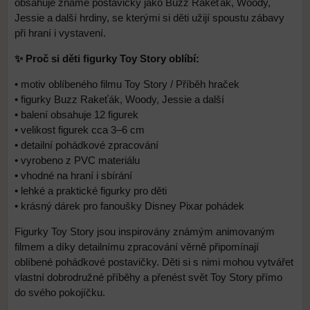
obsahuje známé postavičky jako Buzz Rakeťák, Woody,
Jessie a další hrdiny, se kterými si děti užijí spoustu zábavy
při hraní i vystavení.
✨ Proč si děti figurky Toy Story oblíbí:
• motiv oblíbeného filmu Toy Story / Příběh hraček
• figurky Buzz Rakeťák, Woody, Jessie a další
• balení obsahuje 12 figurek
• velikost figurek cca 3–6 cm
• detailní pohádkové zpracování
• vyrobeno z PVC materiálu
• vhodné na hraní i sbírání
• lehké a praktické figurky pro děti
• krásný dárek pro fanoušky Disney Pixar pohádek
Figurky Toy Story jsou inspirovány známým animovaným
filmem a díky detailnímu zpracování věrně připomínají
oblíbené pohádkové postavičky. Děti si s nimi mohou vytvářet
vlastní dobrodružné příběhy a přenést svět Toy Story přímo
do svého pokojíčku.