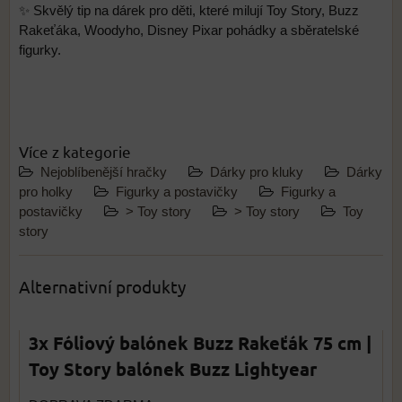
✨ Skvělý tip na dárek pro děti, které milují Toy Story, Buzz
Rakeťáka, Woodyho, Disney Pixar pohádky a sběratelské
figurky.
Více z kategorie
Nejoblíbenější hračky
Dárky pro kluky
Dárky
pro holky
Figurky a postavičky
Figurky a
postavičky
> Toy story
> Toy story
Toy
story
Alternativní produkty
3x Fóliový balónek Buzz Rakeťák 75 cm |
Toy Story balónek Buzz Lightyear