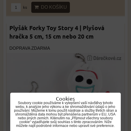
DO KOŠÍKU
ks
Plyšák Forky Toy Story 4 | Plyšová
hračka 5 cm, 15 cm nebo 20 cm
DOPRAVA ZDARMA
Cookies
Soubory cookie používáme k vylepšení vaší návštěvy tohoto
webu, k analýze jeho výkonu a ke shromažďování údajů o jeho
používání. Můžeme k tomu použít nástroje a služby třetích stran a
shromážděná data mohou být přenášena partnerům v EU, USA
nebo jiných zemích. Kliknutím na „Přijmout všechny soubory
cookie“ vyjadřujete svůj souhlas s tímto zpracováním. Níže
můžete najít podrobné informace nebo upravit své preference.