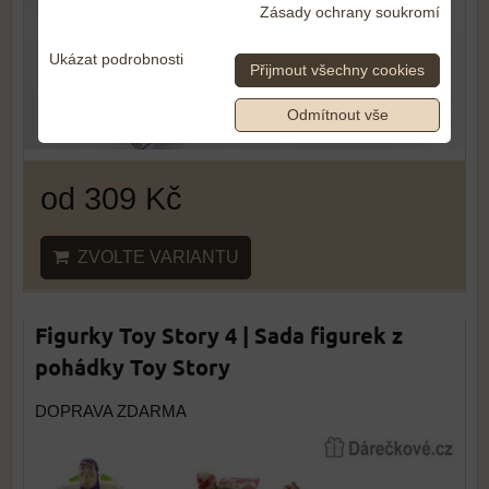
Zásady ochrany soukromí
Ukázat podrobnosti
Přijmout všechny cookies
Odmítnout vše
od 309 Kč
ZVOLTE VARIANTU
Figurky Toy Story 4 | Sada figurek z
pohádky Toy Story
DOPRAVA ZDARMA