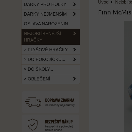
Úvod
Nejoblíb
DÁRKY PRO HOLKY
Finn McMiss
DÁRKY NEJMENŠÍM
OSLAVA NAROZENIN
NEJOBLÍBENĚJŠÍ
HRAČKY
> PLYŠOVÉ HRAČKY
> DO POKOJÍČKU...
> DO ŠKOLY...
> OBLEČENÍ