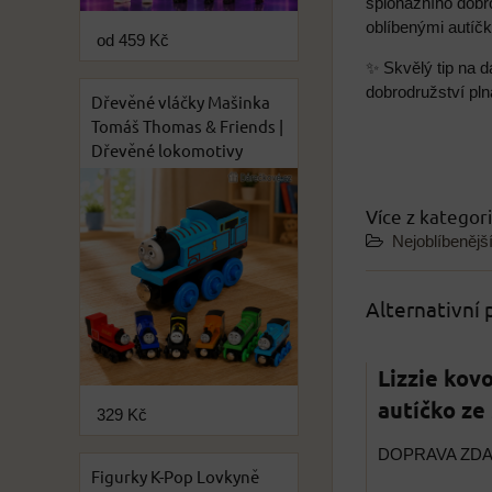
špionážního dobr
oblíbenými autíčk
od 459 Kč
✨ Skvělý tip na d
dobrodružství pln
Dřevěné vláčky Mašinka
Tomáš Thomas & Friends |
Dřevěné lokomotivy
Více z kategor
Nejoblíbenějš
Alternativní
Lizzie kovo
autíčko ze
329 Kč
DOPRAVA ZD
Figurky K-Pop Lovkyně