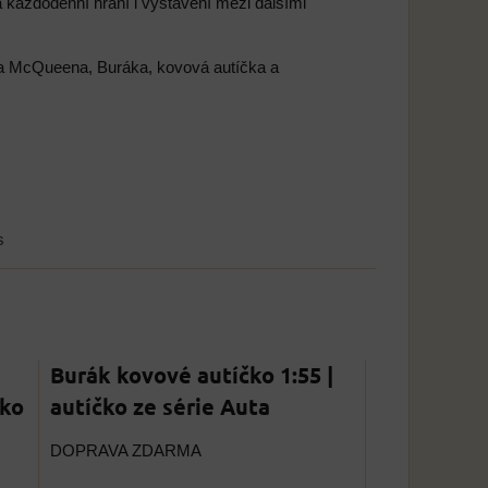
 každodenní hraní i vystavení mezi dalšími
eska McQueena, Buráka, kovová autíčka a
s
Burák kovové autíčko 1:55 |
čko
autíčko ze série Auta
DOPRAVA ZDARMA