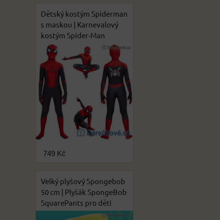
Dětský kostým Spiderman
s maskou | Karnevalový
kostým Spider-Man
749 Kč
Velký plyšový Spongebob
50 cm | Plyšák SpongeBob
SquarePants pro děti