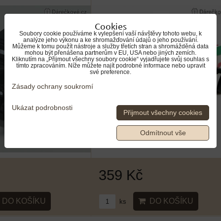
Cookies
Soubory cookie používáme k vylepšení vaší návštěvy tohoto webu, k
analýze jeho výkonu a ke shromažďování údajů o jeho používání.
Můžeme k tomu použít nástroje a služby třetích stran a shromážděná data
mohou být přenášena partnerům v EU, USA nebo jiných zemích.
Kliknutím na „Přijmout všechny soubory cookie“ vyjadřujete svůj souhlas s
tímto zpracováním. Níže můžete najít podrobné informace nebo upravit
své preference.
Zásady ochrany soukromí
Ukázat podrobnosti
Přijmout všechny cookies
Odmítnout vše
359 Kč
DO KOŠÍKU
DO KOŠÍKU
ks