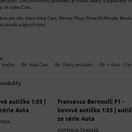
odružství. Díky kovovému provedení je model odolný a připravený na
y ze světa Cars.
árek pro děti, které milují Cars, Disney Pixar, Finna McMissila, Bl
á závodů a tajných misí.
ie
í hračky
Auta Cars
Dárky pro kluky
> Auta - Car
 produkty
vé autíčko 1:55 |
Francesco Bernoulli F1 -
 série Auta
kovové autíčko 1:55 | autí
ze série Auta
ARMA
DOPRAVA ZDARMA