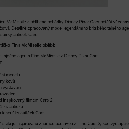
inn McMissile z oblíbené pohádky Disney Pixar Cars potěší všechny 
ství. Detailně zpracovaný model legendárního britského tajného age
 sbírky autíček Cars.
utíčko Finn McMissile oblíbí:
o tajného agenta Finn McMissile z Disney Pixar Cars
cm
vání modelu
tiny kovů
 i vystavení
provedení
led inspirovaný filmem Cars 2
 1 ks autíčka
o fanoušky autíček Cars
issile je inspirováno známou postavou z filmu Cars 2, kde vystupuje