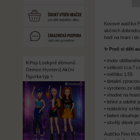
Kovové autíčko F
akčních dobrodruž
hodí na hraní i do
✨ Proč si děti a
• motiv oblíbenéh
K-Pop Lovkyně démonů
• velikost cca 7 
Demon Hunters| Akční
• měřítko 1:55
figurka typ 1
• detailní zpraco
• vyrobeno ze sli
• vhodné na hraní
• lehké a odolné 
• realistický vzh
• balení obsahuje
• skvělý dárek pr
Autíčko Finn McM