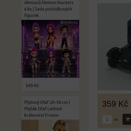
démonů Demon Hunters
6 ks | Sada pohádkových
figurek
549 Kč
359 Kč
Plyšový Olaf 20–50 cm |
Plyšák Olaf Ledové
království Frozen
ks