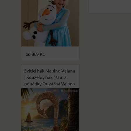
od 369 Kč
Svítící hák Mauiho Vaiana
| Kouzelný hák Maui z
pohádky Odvážná Vaiana