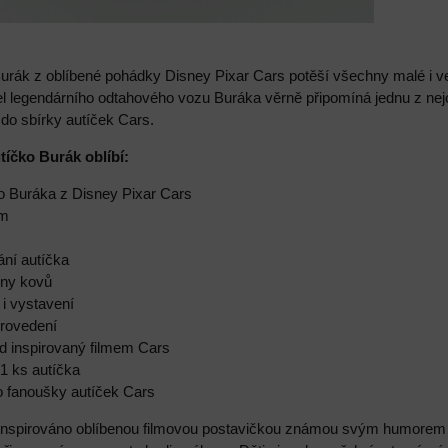
urák z oblíbené pohádky Disney Pixar Cars potěší všechny malé i ve
 legendárního odtahového vozu Buráka věrně připomíná jednu z nejob
i do sbírky autíček Cars.
utíčko Burák oblíbí:
ho Buráka z Disney Pixar Cars
cm
ání autíčka
tiny kovů
 i vystavení
provedení
led inspirovaný filmem Cars
 1 ks autíčka
o fanoušky autíček Cars
 inspirováno oblíbenou filmovou postavičkou známou svým humorem 