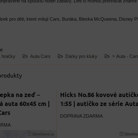
připravené na spoustu hodin zábavy. Děti si mohou přehrávat známé 
árek pro děti, které milují Cars, Buráka, Bleska McQueena, Disney P
ie
í hračky
Auta Cars
Dárky pro kluky
> Auta - Car
 produkty
epka na zeď –
Hicks No.86 kovové autíčk
 auta 60x45 cm |
1:55 | autíčko ze série Aut
Cars
DOPRAVA ZDARMA
ARMA