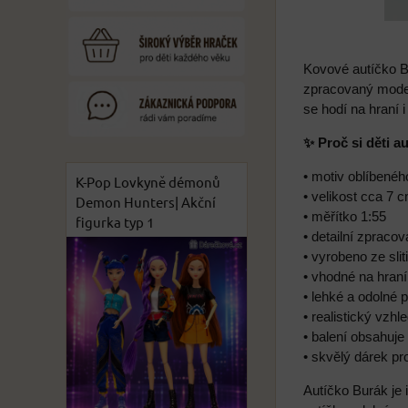
Kovové autíčko B
zpracovaný model
se hodí na hraní 
✨ Proč si děti a
• motiv oblíbené
K-Pop Lovkyně démonů
• velikost cca 7 
Demon Hunters| Akční
• měřítko 1:55
figurka typ 1
• detailní zpracov
• vyrobeno ze sli
• vhodné na hraní
• lehké a odolné 
• realistický vzh
• balení obsahuje
• skvělý dárek pr
Autíčko Burák je