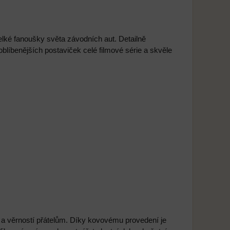
lké fanoušky světa závodních aut. Detailně
líbenějších postaviček celé filmové série a skvěle
a věrností přátelům. Díky kovovému provedení je