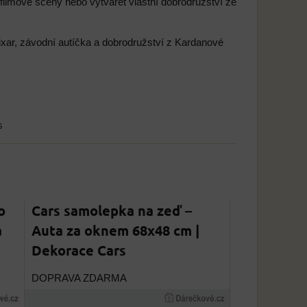
filmové scény nebo vytvářet vlastní dobrodružství ze
ixar, závodní autíčka a dobrodružství z Kardanové
s
o
Cars samolepka na zeď –
a
Auta za oknem 68x48 cm |
Dekorace Cars
DOPRAVA ZDARMA