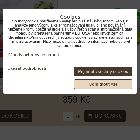
Cookies
Soubory cookie používáme k vylepšení vaší návštěvy tohoto webu, k
analýze jeho výkonu a ke shromažďování údajů o jeho používání.
Můžeme k tomu použít nástroje a služby třetích stran a shromážděná data
mohou být přenášena partnerům v EU, USA nebo jiných zemích.
Kliknutím na „Přijmout všechny soubory cookie“ vyjadřujete svůj souhlas s
tímto zpracováním. Níže můžete najít podrobné informace nebo upravit
své preference.
Zásady ochrany soukromí
Ukázat podrobnosti
Přijmout všechny cookies
Odmítnout vše
359 Kč
DO KOŠÍKU
DO KOŠÍKU
ks