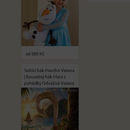
od 369 Kč
Svítící hák Mauiho Vaiana
| Kouzelný hák Maui z
pohádky Odvážná Vaiana