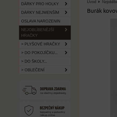
Úvod
Nejoblíb
DÁRKY PRO HOLKY
Burák kovov
DÁRKY NEJMENŠÍM
OSLAVA NAROZENIN
NEJOBLÍBENĚJŠÍ
HRAČKY
> PLYŠOVÉ HRAČKY
> DO POKOJÍČKU...
> DO ŠKOLY...
> OBLEČENÍ