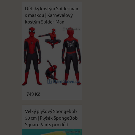
Dětský kostým Spiderman
s maskou | Karnevalový
kostým Spider-Man
749 Kč
Velký plyšový Spongebob
50 cm | Plyšák SpongeBob
SquarePants pro děti