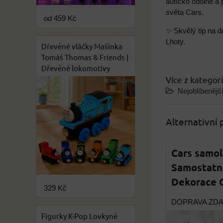
autíčko odolné a 
světa Cars.
od 459 Kč
✨ Skvělý tip na d
Lhoty.
Dřevěné vláčky Mašinka
Tomáš Thomas & Friends |
Dřevěné lokomotivy
Více z kategor
Nejoblíbenějš
Alternativní
Cars samol
Samostatná
Dekorace 
329 Kč
DOPRAVA ZD
Figurky K-Pop Lovkyně