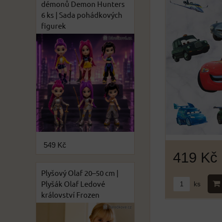
démonů Demon Hunters
6 ks | Sada pohádkových
figurek
549 Kč
419 Kč
Plyšový Olaf 20–50 cm |
Plyšák Olaf Ledové
ks
království Frozen