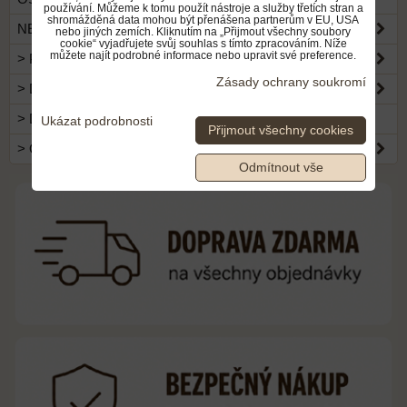
používání. Můžeme k tomu použít nástroje a služby třetích stran a
shromážděná data mohou být přenášena partnerům v EU, USA
NEJOBLÍBENĚJŠÍ HRAČKY
nebo jiných zemích. Kliknutím na „Přijmout všechny soubory
cookie“ vyjadřujete svůj souhlas s tímto zpracováním. Níže
můžete najít podrobné informace nebo upravit své preference.
> PLYŠOVÉ HRAČKY
Zásady ochrany soukromí
> DO POKOJÍČKU...
> DO ŠKOLY...
Ukázat podrobnosti
Přijmout všechny cookies
> OBLEČENÍ
Odmítnout vše