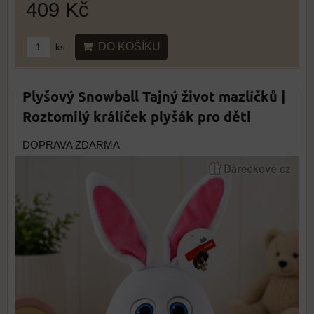
409 Kč
DO KOŠÍKU
ks
Plyšový Snowball Tajný život mazlíčků |
Roztomilý králíček plyšák pro děti
DOPRAVA ZDARMA