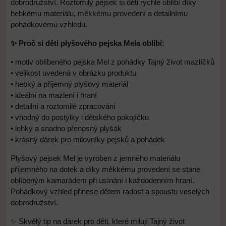
dobrodružství. Roztomilý pejsek si děti rychle oblíbí díky
hebkému materiálu, měkkému provedení a detailnímu
pohádkovému vzhledu.
✨ Proč si děti plyšového pejska Mela oblíbí:
• motiv oblíbeného pejska Mel z pohádky Tajný život mazlíčků
• velikost uvedená v obrázku produktu
• hebký a příjemný plyšový materiál
• ideální na mazlení i hraní
• detailní a roztomilé zpracování
• vhodný do postýlky i dětského pokojíčku
• lehký a snadno přenosný plyšák
• krásný dárek pro milovníky pejsků a pohádek
Plyšový pejsek Mel je vyroben z jemného materiálu
příjemného na dotek a díky měkkému provedení se stane
oblíbeným kamarádem při usínání i každodenním hraní.
Pohádkový vzhled přinese dětem radost a spoustu veselých
dobrodružství.
✨ Skvělý tip na dárek pro děti, které milují Tajný život