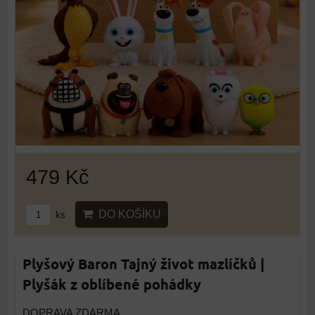
479 Kč
DO KOŠÍKU
ks
Plyšový Baron Tajný život mazlíčků |
Plyšák z oblíbené pohádky
DOPRAVA ZDARMA