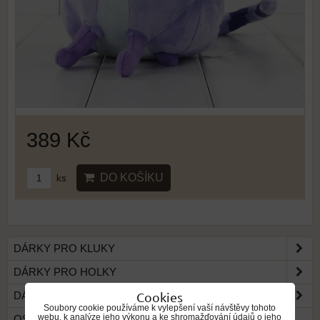
389 Kč
DO KOŠÍKU
ks
DÁRKY PRO KLUKY
DÁRKY PRO HOLKY
Cookies
DÁRKY NEJMENŠÍM
Soubory cookie používáme k vylepšení vaší návštěvy tohoto
webu, k analýze jeho výkonu a ke shromažďování údajů o jeho
OSLAVA NAROZENIN