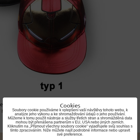
ie
Cookies
Soubory cookie používáme k vylepšení vaší návštěvy tohoto webu, k
í hračky
Avengers
Dárky pro kluky
> Avengers
analýze jeho výkonu a ke shromažďování údajů o jeho používání.
Můžeme k tomu použít nástroje a služby třetích stran a shromážděná data
mohou být přenášena partnerům v EU, USA nebo jiných zemích.
Kliknutím na „Přijmout všechny soubory cookie“ vyjadřujete svůj souhlas s
tímto zpracováním. Níže můžete najít podrobné informace nebo upravit
své preference.