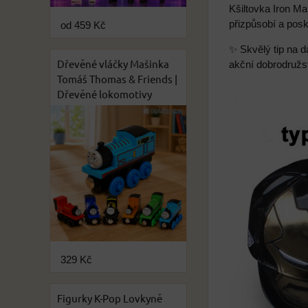
Kšiltovka Iron M
přizpůsobí a posk
od 459 Kč
✨ Skvělý tip na d
Dřevěné vláčky Mašinka
akční dobrodružst
Tomáš Thomas & Friends |
Dřevěné lokomotivy
329 Kč
Figurky K-Pop Lovkyně