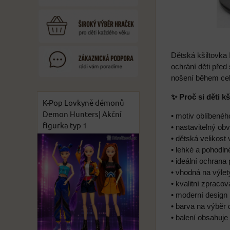
Dětská kšiltovka
ochrání děti před
nošení během cel
✨ Proč si děti kš
K-Pop Lovkyně démonů
Demon Hunters| Akční
• motiv oblíbené
figurka typ 1
• nastavitelný o
• dětská velikos
• lehké a pohodln
• ideální ochran
• vhodná na výlet
• kvalitní zpraco
• moderní design
• barva na výběr 
• balení obsahuje