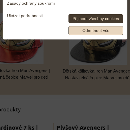
Zásady ochrany soukromí
Ukázat podrobnosti
Přijmout všechny cookies
Odmítnout vše
ltovka Iron Man Avengers |
Dětská kšiltovka Iron Man Avengers
lná čepice Marvel pro děti
Nastavitelná čepice Marvel pro dět
 produkty
rdinové 7 ks |
Plyšový Avengers |