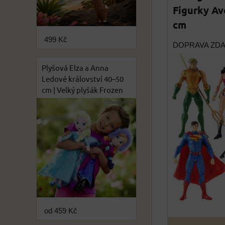
Figurky Av
cm
499 Kč
DOPRAVA ZD
Plyšová Elza a Anna
Ledové království 40–50
cm | Velký plyšák Frozen
od 459 Kč