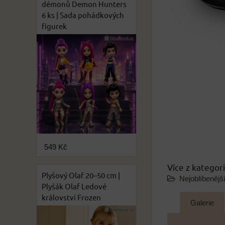
démonů Demon Hunters
6 ks | Sada pohádkových
figurek
549 Kč
Více z kategor
Plyšový Olaf 20–50 cm |
Nejoblíbenějš
Plyšák Olaf Ledové
království Frozen
Galerie