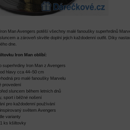
 Iron Man Avengers potěší všechny malé fanoušky superhrdinů Marve
 sluncem a zároveň skvěle doplní jejich každodenní outfit. Díky nasta
ého dne.
iltovku Iron Man oblíbí:
ho superhrdiny Iron Man z Avengers
bvod hlavy cca 44–50 cm
t vhodná pro malé fanoušky Marvelu
é provedení
a před sluncem během letních dnů
y, sport i běžné nošení
vání pro každodenní používání
 inspirovaný světem Avengers
dle varianty
 1 ks kšiltovky