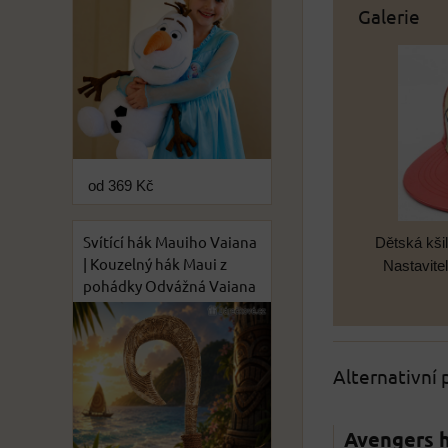
Galerie
od 369 Kč
Svítící hák Mauiho Vaiana
Dětská kši
| Kouzelný hák Maui z
Nastavite
pohádky Odvážná Vaiana
Alternativní
Avengers h