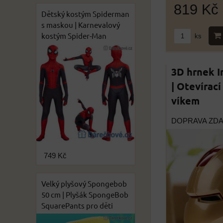
819 Kč
Dětský kostým Spiderman
s maskou | Karnevalový
kostým Spider-Man
ks
3D hrnek 
| Otevírac
víkem
DOPRAVA ZD
749 Kč
Velký plyšový Spongebob
50 cm | Plyšák SpongeBob
SquarePants pro děti