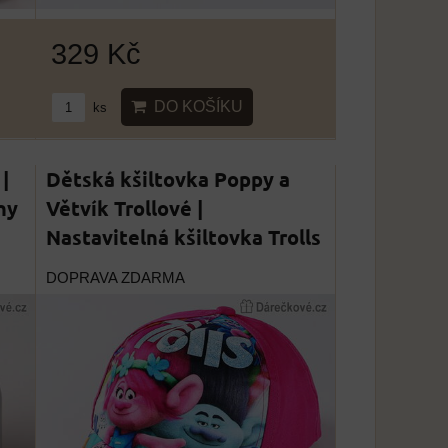
329 Kč
DO KOŠÍKU
ks
|
Dětská kšiltovka Poppy a
iny
Větvík Trollové |
Nastavitelná kšiltovka Trolls
DOPRAVA ZDARMA