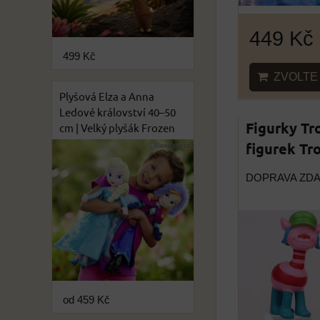
449 Kč
499 Kč
ZVOLTE 
Plyšová Elza a Anna
Ledové království 40–50
Figurky Tro
cm | Velký plyšák Frozen
figurek Tro
DOPRAVA ZD
od 459 Kč