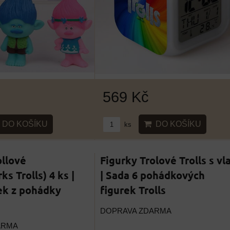
569 Kč
DO KOŠÍKU
DO KOŠÍKU
ks
ollové
Figurky Trolové Trolls s vl
s Trolls) 4 ks |
| Sada 6 pohádkových
ek z pohádky
figurek Trolls
DOPRAVA ZDARMA
ARMA