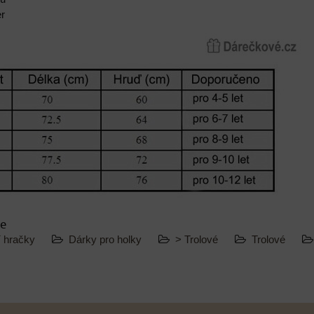
er
ie
í hračky
Dárky pro holky
> Trolové
Trolové