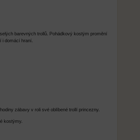
eselých barevných trollů. Pohádkový kostým promění
 i domácí hraní.
diny zábavy v roli své oblíbené trollí princezny.
ové kostýmy.