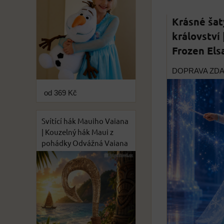
Krásné šat
království
Frozen Els
DOPRAVA ZD
od 369 Kč
Svítící hák Mauiho Vaiana
| Kouzelný hák Maui z
pohádky Odvážná Vaiana