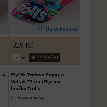
329 Kč
DO KOŠÍKU
ks
asy
Plyšák Trolové Poppy a
Větvík 23 cm | Plyšová
hračka Trolls
DOPRAVA ZDARMA