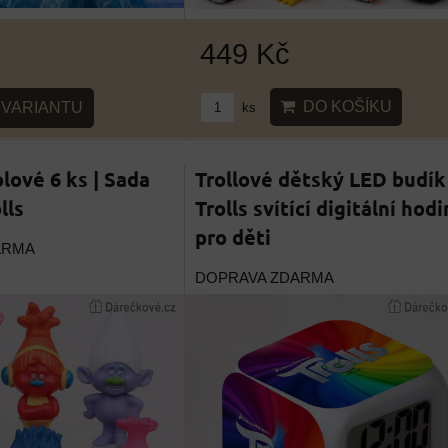
449 Kč
DO KOŠÍKU
VARIANTU
ks
lové 6 ks | Sada
Trollové dětský LED budík 
lls
Trolls svítící digitální hod
pro děti
ARMA
DOPRAVA ZDARMA