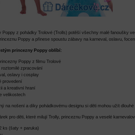
 Poppy z pohádky Trolové (Trolls) potěší všechny malé fanoušky v
princeznu Poppy a přinese spoustu zábavy na karneval, oslavu, focení
ostým princezny Poppy oblíbí:
princezny Poppy z filmu Trolové
 roztomilé zpracování
val, oslavy i cosplay
é provedení
ii a kreativní hraní
e velikostech
ý na nošení a díky pohádkovému designu si děti mohou užít dlouhé ho
árek pro děti, které milují Trolly, princeznu Poppy a veselé karneval
2 ks (šaty + paruka)
ku