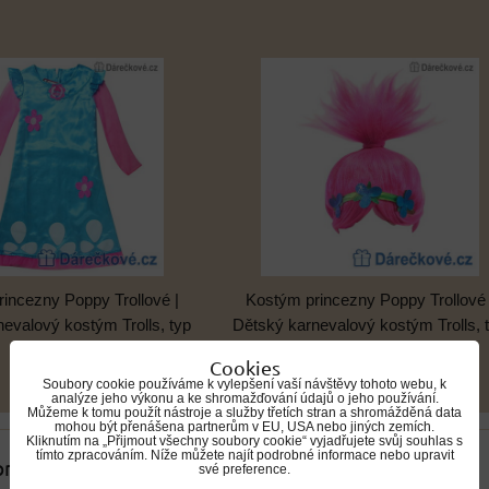
incezny Poppy Trollové |
Kostým princezny Poppy Trollové 
evalový kostým Trolls, typ
Dětský karnevalový kostým Trolls, 
1
1
Cookies
Soubory cookie používáme k vylepšení vaší návštěvy tohoto webu, k
analýze jeho výkonu a ke shromažďování údajů o jeho používání.
Můžeme k tomu použít nástroje a služby třetích stran a shromážděná data
mohou být přenášena partnerům v EU, USA nebo jiných zemích.
Kliknutím na „Přijmout všechny soubory cookie“ vyjadřujete svůj souhlas s
tímto zpracováním. Níže můžete najít podrobné informace nebo upravit
 produkty
své preference.