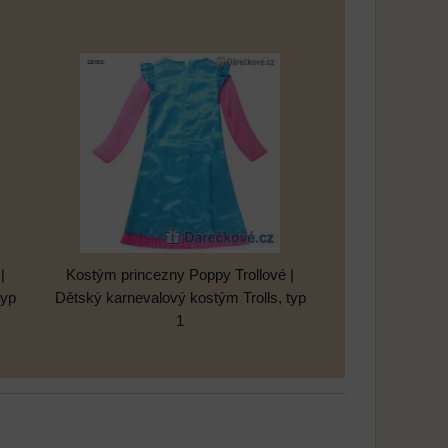
|
Kostým princezny Poppy Trollové |
typ
Dětský karnevalový kostým Trolls, typ
1