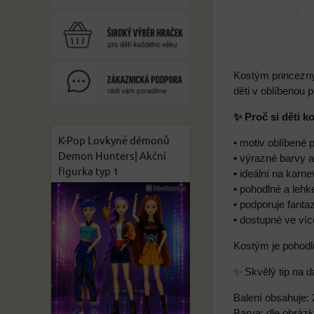
Kostým princezny
děti v oblíbenou 
✨ Proč si děti k
K-Pop Lovkyně démonů
• motiv oblíbené 
Demon Hunters| Akční
• výrazné barvy a
figurka typ 1
• ideální na karne
• pohodlné a lehk
• podporuje fantaz
• dostupné ve víc
Kostým je pohodln
✨ Skvělý tip na d
Balení obsahuje: 
Barva: dle obráz