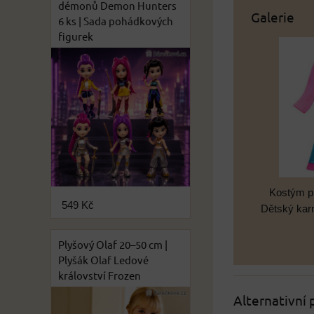
démonů Demon Hunters
Galerie
6 ks | Sada pohádkových
figurek
Kostým pr
549 Kč
Dětský karn
Plyšový Olaf 20–50 cm |
Plyšák Olaf Ledové
království Frozen
Alternativní