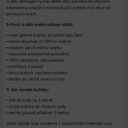
si děti i teenageři rychle oblíbí díky jednoduché přípravě,
zábavnému použití a možnosti užít si ještě více akce při
týmových hrách.
✨ Proč si děti vodní náboje oblíbí:
• vodní gelové kuličky do pistolí typu Nerf
• balení obsahuje 10 000 ks kuliček
• vhodné i pro kreativní tvorbu
• netoxické a bezpečné provedení
• 100% biologicky odbouratelné
• nehořlavý materiál
• barva kuliček zasílána náhodně
• ideální pro akční venkovní hry
✨ Jak vyrobit kuličky:
• 200 ml vody na 1 sáček
• vložte kuličky do studené vody
• nechte působit přibližně 3 hodiny
Vodní náboje jsou vyrobeny z bezpečného materiálu a po