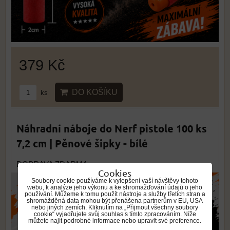
379 Kč
DO KOŠÍKU
ks
Náhradní náboje do Nerf pistole 100 ks
7,2 cm | Pěnové šipky - bílé
DOPRAVA ZDARMA
Cookies
Soubory cookie používáme k vylepšení vaší návštěvy tohoto
webu, k analýze jeho výkonu a ke shromažďování údajů o jeho
používání. Můžeme k tomu použít nástroje a služby třetích stran a
shromážděná data mohou být přenášena partnerům v EU, USA
nebo jiných zemích. Kliknutím na „Přijmout všechny soubory
cookie“ vyjadřujete svůj souhlas s tímto zpracováním. Níže
můžete najít podrobné informace nebo upravit své preference.