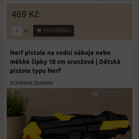
469 Kč
DO KOŠÍKU
ks
Nerf pistole na vodní náboje nebo
měkké šipky 18 cm oranžová | Dětská
pistole typu Nerf
DOPRAVA ZDARMA