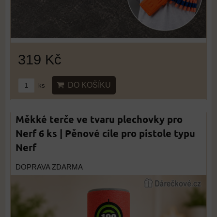
319 Kč
DO KOŠÍKU
ks
Měkké terče ve tvaru plechovky pro
Nerf 6 ks | Pěnové cíle pro pistole typu
Nerf
DOPRAVA ZDARMA