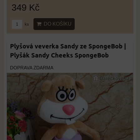
349 Kč
DO KOŠÍKU
ks
Plyšová veverka Sandy ze SpongeBob |
Plyšák Sandy Cheeks SpongeBob
DOPRAVA ZDARMA