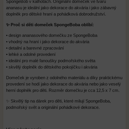
SpongeBob v kalhotách. Originální domeček ve tvaru
ananasu je ideální jako dekorace do akvária i jako zábavný
doplněk pro dětské hraní a pohádková dobrodružství.
✨ Proč si děti domeček SpongeBoba oblíbí:
• design ananasového domečku ze SpongeBoba
• vhodný na hraní i jako dekorace do akvária
• detailní a barevné zpracování
• lehké a odolné provedení
• ideální pro malé fanoušky podmořského světa
• skvělý doplněk do dětského pokojíčku i akvária
Domeček je vyroben z odolného materiálu a díky praktickému
provedení se hodí jako dekorace do akvária nebo jako veselý
herní doplněk pro děti. Rozměr domečku je cca 12,5 x 7 cm.
✨ Skvělý tip na dárek pro děti, které milují SpongeBoba,
podmořský svět a originální pohádkové dekorace.