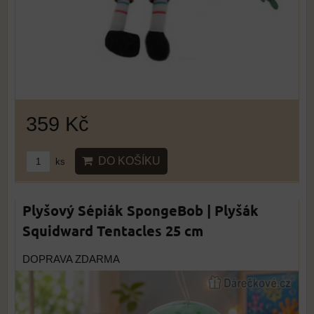
359 Kč
DO KOŠÍKU
ks
Plyšový Sépiák SpongeBob | Plyšák
Squidward Tentacles 25 cm
DOPRAVA ZDARMA