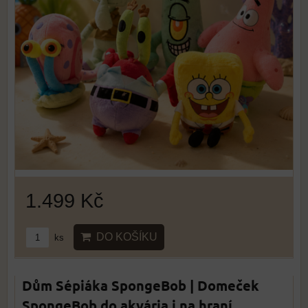
1.499 Kč
DO KOŠÍKU
ks
Dům Sépiáka SpongeBob | Domeček
SpongeBob do akvária i na hraní