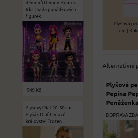
démonů Demon Hunters
6 ks | Sada pohádkových
figurek
Plyšová pe
cm | Kul
Alternativní
Plyšová p
549 Kč
Pepina Pep
Peněženka 
Plyšový Olaf 20–50 cm |
Plyšák Olaf Ledové
DOPRAVA ZD
království Frozen