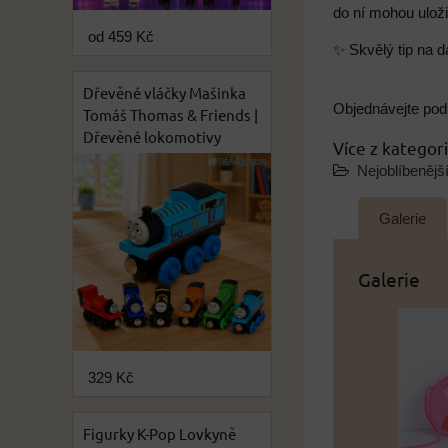
do ní mohou ulož
od 459 Kč
✨ Skvělý tip na d
Dřevěné vláčky Mašinka
Objednávejte pod
Tomáš Thomas & Friends |
Dřevěné lokomotivy
Více z kategor
Nejoblíbenějš
Galerie
Galerie
329 Kč
Figurky K-Pop Lovkyně