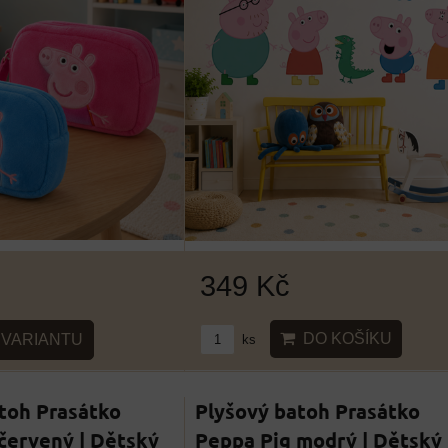
349 Kč
DO KOŠÍKU
VARIANTU
ks
toh Prasátko
Plyšový batoh Prasátko
červený | Dětský
Peppa Pig modrý | Dětský