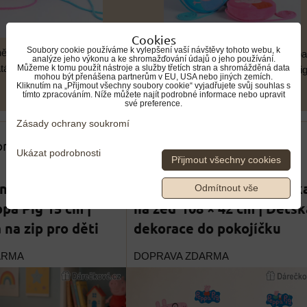
Cookies
Soubory cookie používáme k vylepšení vaší návštěvy tohoto webu, k
něženka Prasátko Peppa 16
Plyšová peněženka Prasátko Peppa
analýze jeho výkonu a ke shromažďování údajů o jeho používání.
atá peněženka Peppa Pig
Můžeme k tomu použít nástroje a služby třetích stran a shromážděná data
cm | Kulatá peněženka Peppa Pi
mohou být přenášena partnerům v EU, USA nebo jiných zemích.
Kliknutím na „Přijmout všechny soubory cookie“ vyjadřujete svůj souhlas s
tímto zpracováním. Níže můžete najít podrobné informace nebo upravit
své preference.
Zásady ochrany soukromí
 produkty
Ukázat podrobnosti
Přijmout všechny cookies
eněženka Prasátko
Prasátko Peppa samolepk
Odmítnout vše
pa Pig 15 cm |
na zeď 108 × 42 cm | Dětsk
na zip pro děti
dekorace do pokojíčku
ARMA
DOPRAVA ZDARMA