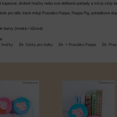
it kapesné, drobné hračky nebo své oblíbené poklady a mít je vždy 
árek pro děti, které milují Prasátko Peppa, Peppa Pig, pohádkové do
le barvy (modrá / růžová)
ie
í hračky
Dárky pro holky
> Prasátko Peppa
Pras