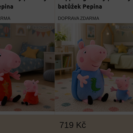
epina
batůžek Pepina
ARMA
DOPRAVA ZDARMA
719 Kč