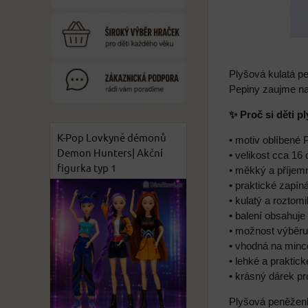
Plyšová kulatá p
Pepiny zaujme na 
✨ Proč si děti 
K-Pop Lovkyně démonů
• motiv oblíbené
Demon Hunters| Akční
• velikost cca 16
figurka typ 1
• měkký a příjem
• praktické zapíná
• kulatý a roztomi
• balení obsahuje
• možnost výběru
• vhodná na mince
• lehké a praktick
• krásný dárek p
Plyšová peněženka