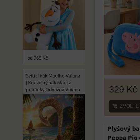
od 369 Kč
Svítící hák Mauiho Vaiana
| Kouzelný hák Maui z
329 Kč
pohádky Odvážná Vaiana
ZVOLTE 
Plyšový ba
Peppa Pig 