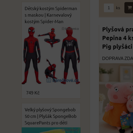
Dětský kostým Spiderman
ks
s maskou | Karnevalový
kostým Spider-Man
Plyšová pr
Pepina 4 k
Pig plyšáci
DOPRAVA ZD
749 Kč
Velký plyšový Spongebob
50 cm | Plyšák SpongeBob
SquarePants pro děti