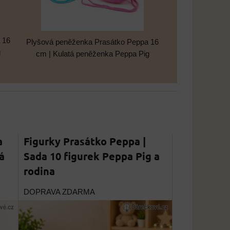
 16
Plyšová peněženka Prasátko Peppa 16
g
cm | Kulatá peněženka Peppa Pig
a
Figurky Prasátko Peppa |
á
Sada 10 figurek Peppa Pig a
rodina
DOPRAVA ZDARMA