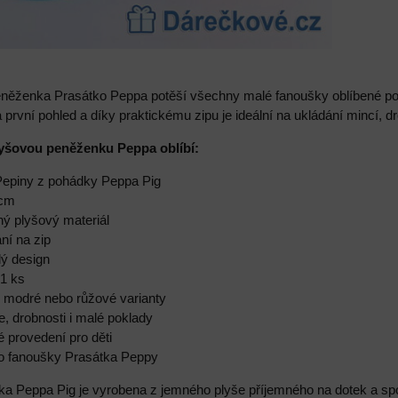
eněženka Prasátko Peppa potěší všechny malé fanoušky oblíbené p
první pohled a díky praktickému zipu je ideální na ukládání mincí, d
plyšovou peněženku Peppa oblíbí:
 Pepiny z pohádky Peppa Pig
 cm
ný plyšový materiál
ní na zip
lý design
 1 ks
 modré nebo růžové varianty
, drobnosti i malé poklady
é provedení pro děti
ro fanoušky Prasátka Peppy
 Peppa Pig je vyrobena z jemného plyše příjemného na dotek a spoju