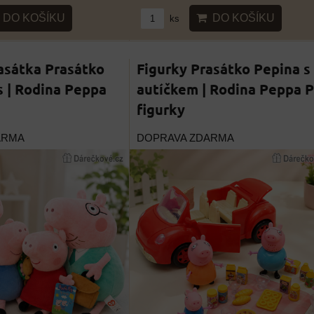
DO KOŠÍKU
DO KOŠÍKU
ks
asátka Prasátko
Figurky Prasátko Pepina s
s | Rodina Peppa
autíčkem | Rodina Peppa P
figurky
ARMA
DOPRAVA ZDARMA