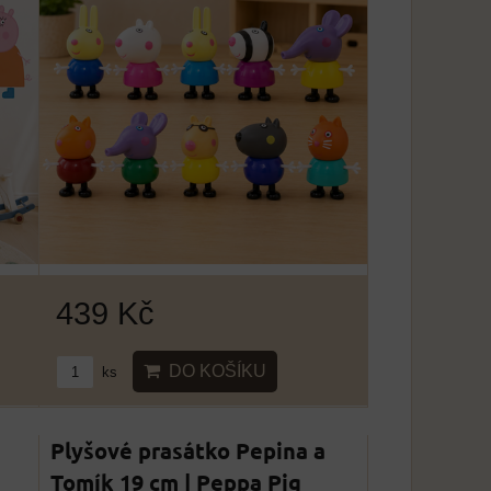
439 Kč
DO KOŠÍKU
ks
Plyšové prasátko Pepina a
Tomík 19 cm | Peppa Pig