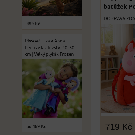
batůžek P
DOPRAVA ZD
499 Kč
Plyšová Elza a Anna
Ledové království 40–50
cm | Velký plyšák Frozen
719 Kč
od 459 Kč