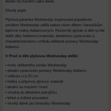
ideální na mazlení i jako dárek.
Dlouhý popis
Plyšová panenka Wednesday inspirovaná populárním
seriálem Wednesday udělá radost všem dětem i fanouškům
tajemné rodiny Addamsových. Roztomilý plyšák si děti rychle
oblíbí díky hebkému materiálu, detailnímu zpracování a
charakteristickému vzhledu oblíbené postavy Wednesday
Addams.
✨ Proč si děti plyšovou Wednesday oblíbí:
• motiv oblíbeného seriálu Wednesday
• detailní zpracování postavy Wednesday Addams
• velikost cca 25 cm
• hebký a příjemný plyšový materiál
• ideální na mazlení i hraní
• vhodná do dětského pokojíčku
• lehké a měkké provedení
• skvělý dárek pro fanoušky Wednesday