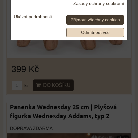
Zásady ochrany soukromí
Ukázat podrobnosti
Přijmout všechny cookies
Odmítnout vše
399 Kč
DO KOŠÍKU
ks
Panenka Wednesday 25 cm | Plyšová
figurka Wednesday Addams, typ 2
DOPRAVA ZDARMA