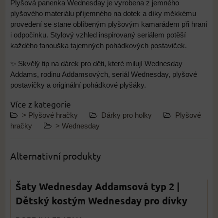
Plyšová panenka Wednesday je vyrobena z jemného
plyšového materiálu příjemného na dotek a díky měkkému
provedení se stane oblíbeným plyšovým kamarádem při hraní
i odpočinku. Stylový vzhled inspirovaný seriálem potěší
každého fanouška tajemných pohádkových postaviček.
✨ Skvělý tip na dárek pro děti, které milují Wednesday
Addams, rodinu Addamsových, seriál Wednesday, plyšové
postavičky a originální pohádkové plyšáky.
Více z kategorie
> Plyšové hračky
Dárky pro holky
Plyšové
hračky
> Wednesday
Alternativní produkty
Šaty Wednesday Addamsová typ 2 |
Dětský kostým Wednesday pro dívky