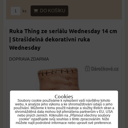
DO KOŠÍKU
ks
Ruka Thing ze seriálu Wednesday 14 cm
| Strašidelná dekorativní ruka
Wednesday
DOPRAVA ZDARMA
Cookies
Soubory cookie používáme k vylepšení vaší návštěvy tohoto
webu, k analýze jeho výkonu a ke shromažďování údajů o jeho
používání. Můžeme k tomu použít nástroje a služby třetích stran a
shromážděná data mohou být přenášena partnerům v EU, USA
nebo jiných zemích. Kliknutím na „Přijmout všechny soubory
cookie“ vyjadřujete svůj souhlas s tímto zpracováním. Níže
můžete najít podrobné informace nebo upravit své preference.