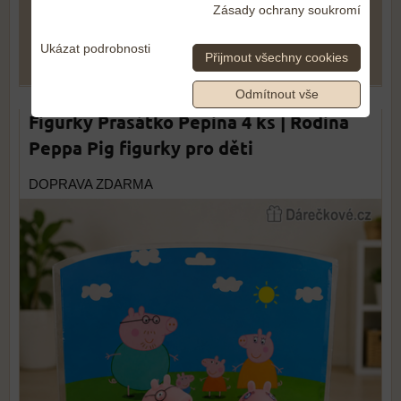
1.009 Kč
Zásady ochrany soukromí
Ukázat podrobnosti
Přijmout všechny cookies
DO KOŠÍKU
ks
Odmítnout vše
Figurky Prasátko Pepina 4 ks | Rodina
Peppa Pig figurky pro děti
DOPRAVA ZDARMA