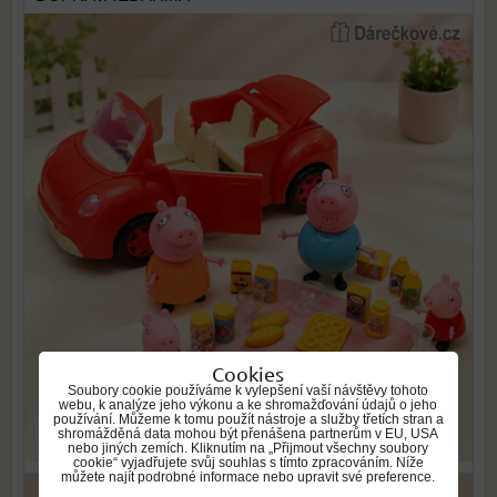
Cookies
Soubory cookie používáme k vylepšení vaší návštěvy tohoto
webu, k analýze jeho výkonu a ke shromažďování údajů o jeho
používání. Můžeme k tomu použít nástroje a služby třetích stran a
shromážděná data mohou být přenášena partnerům v EU, USA
nebo jiných zemích. Kliknutím na „Přijmout všechny soubory
cookie“ vyjadřujete svůj souhlas s tímto zpracováním. Níže
můžete najít podrobné informace nebo upravit své preference.