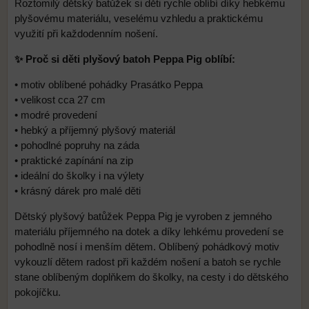
Roztomilý dětský batůžek si děti rychle oblíbí díky hebkému
plyšovému materiálu, veselému vzhledu a praktickému
využití při každodenním nošení.
✨ Proč si děti plyšový batoh Peppa Pig oblíbí:
• motiv oblíbené pohádky Prasátko Peppa
• velikost cca 27 cm
• modré provedení
• hebký a příjemný plyšový materiál
• pohodlné popruhy na záda
• praktické zapínání na zip
• ideální do školky i na výlety
• krásný dárek pro malé děti
Dětský plyšový batůžek Peppa Pig je vyroben z jemného
materiálu příjemného na dotek a díky lehkému provedení se
pohodlně nosí i menším dětem. Oblíbený pohádkový motiv
vykouzlí dětem radost při každém nošení a batoh se rychle
stane oblíbeným doplňkem do školky, na cesty i do dětského
pokojíčku.