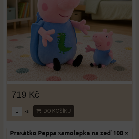
719 Kč
DO KOŠÍKU
ks
Prasátko Peppa samolepka na zeď 108 ×