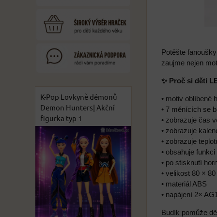
Potěšte fanoušky
zaujme nejen moti
✨ Proč si děti L
K-Pop Lovkyně démonů
• motiv oblíbené h
Demon Hunters| Akční
• 7 měnících se 
figurka typ 1
• zobrazuje čas 
• zobrazuje kalen
• zobrazuje teplot
• obsahuje funkci
• po stisknutí hor
• velikost 80 × 8
• materiál ABS
• napájení 2× AG1
Budík pomůže dět