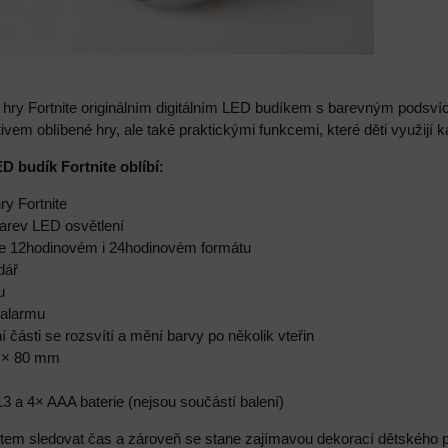
 hry Fortnite originálním digitálním LED budíkem s barevným podsví
vem oblíbené hry, ale také praktickými funkcemi, které děti využijí 
ED budík Fortnite oblíbí:
ry Fortnite
barev LED osvětlení
ve 12hodinovém i 24hodinovém formátu
dář
u
 alarmu
ní části se rozsvítí a mění barvy po několik vteřin
0 × 80 mm
3 a 4× AAA baterie (nejsou součástí balení)
em sledovat čas a zároveň se stane zajímavou dekorací dětského p