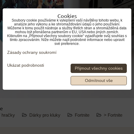
Cookies
Soubory cookie používáme k vylepšení vaší návštěvy tohoto webu, k
analýze jeho výkonu a ke shromažďování údajů o jeho používání.
Můžeme k tomu použít nástroje a služby třetích stran a shromážděná data
mohou být přenášena partnerům v EU, USA nebo jiných zemích.
Kliknutím na „Přijmout všechny soubory cookie“ vyjadřujete svůj souhlas s
tímto zpracováním. Níže můžete najít podrobné informace nebo upravit
své preference.
Zásady ochrany soukromí
Ukázat podrobnosti
Přijmout všechny cookies
Odmítnout vše
ie
í hračky
Dárky pro kluky
Fortnite
> Fortnite