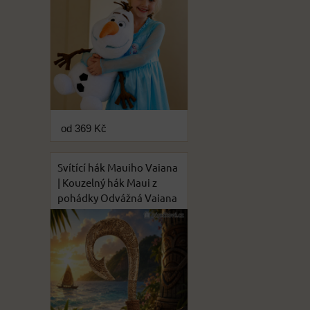
od 369 Kč
Svítící hák Mauiho Vaiana
| Kouzelný hák Maui z
pohádky Odvážná Vaiana