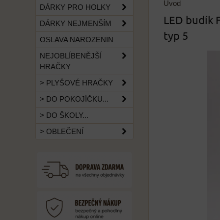
Úvod
DÁRKY PRO HOLKY
LED budík F
DÁRKY NEJMENŠÍM
typ 5
OSLAVA NAROZENIN
NEJOBLÍBENĚJŠÍ
HRAČKY
> PLYŠOVÉ HRAČKY
> DO POKOJÍČKU...
> DO ŠKOLY...
> OBLEČENÍ