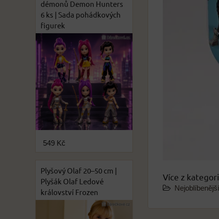
démonů Demon Hunters
6 ks | Sada pohádkových
figurek
549 Kč
Plyšový Olaf 20–50 cm |
Více z kategor
Plyšák Olaf Ledové
Nejoblíbenějš
království Frozen