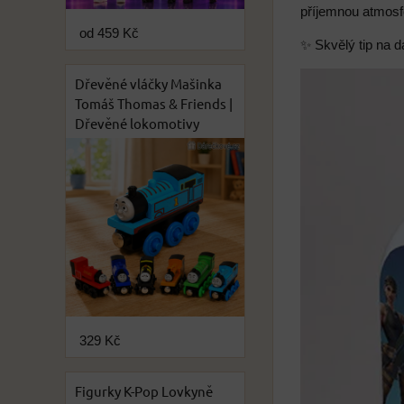
příjemnou atmosf
od 459 Kč
✨ Skvělý tip na dá
Dřevěné vláčky Mašinka
Tomáš Thomas & Friends |
Dřevěné lokomotivy
329 Kč
Figurky K-Pop Lovkyně