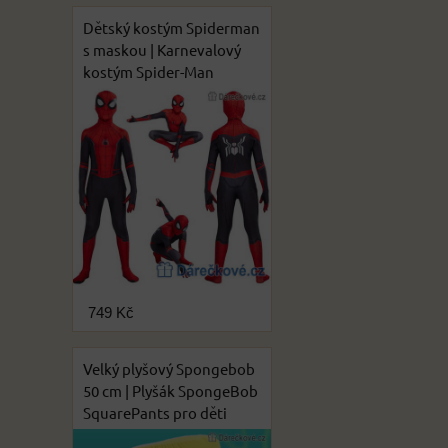
Dětský kostým Spiderman
s maskou | Karnevalový
kostým Spider-Man
749 Kč
Velký plyšový Spongebob
50 cm | Plyšák SpongeBob
SquarePants pro děti