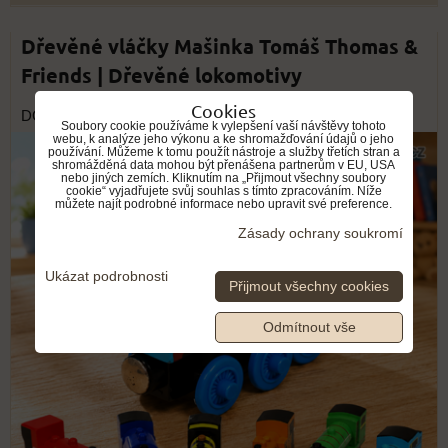
Dřevěné vláčky Mašinka Tomáš Thomas &
Friends | Dřevěné lokomotivy
Cookies
DOPRAVA ZDARMA
Soubory cookie používáme k vylepšení vaší návštěvy tohoto
webu, k analýze jeho výkonu a ke shromažďování údajů o jeho
používání. Můžeme k tomu použít nástroje a služby třetích stran a
shromážděná data mohou být přenášena partnerům v EU, USA
nebo jiných zemích. Kliknutím na „Přijmout všechny soubory
cookie“ vyjadřujete svůj souhlas s tímto zpracováním. Níže
můžete najít podrobné informace nebo upravit své preference.
Zásady ochrany soukromí
Ukázat podrobnosti
Přijmout všechny cookies
Odmítnout vše