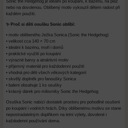
Sonic the Hedgehog je ideální po koupání, k bazénu, na pláž
nebo na dovolenou. Oblíbený motiv vykouzlí dětem radost při
každém použití.
✨ Proč si děti osušku Sonic oblíbí:
• motiv oblíbeného Ježka Sonica (Sonic the Hedgehog)
• velikost cca 140 × 70 cm
• ideální k bazénu, moři i domů
• praktické využití po koupání
• výrazné barvy a atraktivní motiv
• příjemný materiál pro každodenní použití
• vhodná pro děti všech věkových kategorií
• skvělý doplněk pro fanoušky Sonica
• balení obsahuje 1 ks osušky
• krásný dárek pro milovníky Sonic the Hedgehog
Osuška Sonic nabízí dostatek prostoru pro pohodlné osušení
po koupání i vodních hrách. Díky oblíbenému motivu se stane
nepostradatelným doplňkem na letní výlety, dovolené i
každodenní používání doma.