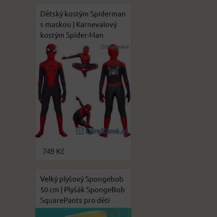
Dětský kostým Spiderman
s maskou | Karnevalový
kostým Spider-Man
749 Kč
Velký plyšový Spongebob
50 cm | Plyšák SpongeBob
SquarePants pro děti