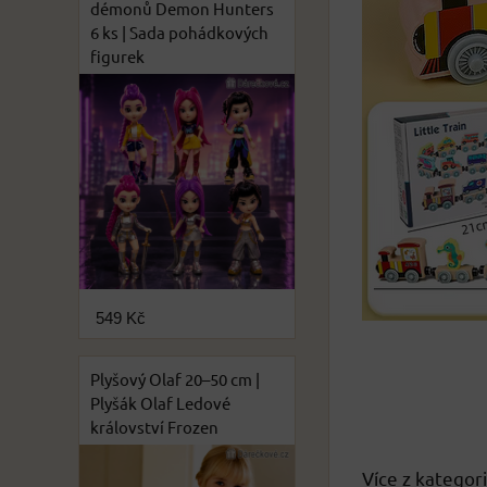
démonů Demon Hunters
6 ks | Sada pohádkových
figurek
549 Kč
Plyšový Olaf 20–50 cm |
Plyšák Olaf Ledové
království Frozen
Více z kategor