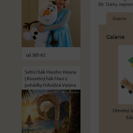
Dárky nejme
Galerie
Galerie
od 369 Kč
Svítící hák Mauiho Vaiana
| Kouzelný hák Maui z
pohádky Odvážná Vaiana
Dřevěný t
Edu