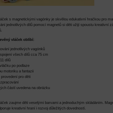
áček s magnetickými vagónky je skvělou edukativní hračkou pro malé 
í jednotlivých dílů pomocí magnetů si děti užijí spoustu kreativní 
ů.
řevěný vláček oblíbí:
jování jednotlivých vagónků
 spojení všech dílů cca 75 cm
11 dílů
 vláčku po podlaze
u motoriku a fantazii
 provedení pro děti
é zpracování
livých částí uvedena na obrázku
láček zaujme děti veselými barvami a jednoduchým skládáním. Magne
poruje kreativní hraní i rozvoj důležitých dovedností.