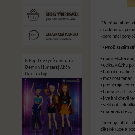
Dřevěný tahací vl
snadnému spojován
koordinaci pohyb
✨ Proč si děti d
• magnetické spo
K-Pop Lovkyně démonů
• délka vláčku po
Demon Hunters| Akční
• balení obsahuje 
figurka typ 1
• možnost tahání
• podporuje jemno
• barevné a hravé
• kvalitní dřevěn
• velikost jednot
• materiál: dřevo
Dřevěný tahací v
dětské ruce a pod