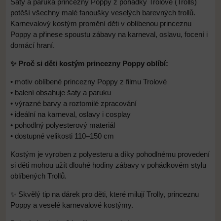
Šaty a paruka princezny Poppy z pohádky Trolové (Trolls)
potěší všechny malé fanoušky veselých barevných trollů.
Karnevalový kostým promění děti v oblíbenou princeznu
Poppy a přinese spoustu zábavy na karneval, oslavu, focení i
domácí hraní.
✨ Proč si děti kostým princezny Poppy oblíbí:
• motiv oblíbené princezny Poppy z filmu Trolové
• balení obsahuje šaty a paruku
• výrazné barvy a roztomilé zpracování
• ideální na karneval, oslavy i cosplay
• pohodlný polyesterový materiál
• dostupné velikosti 110–150 cm
Kostým je vyroben z polyesteru a díky pohodlnému provedení
si děti mohou užít dlouhé hodiny zábavy v pohádkovém stylu
oblíbených Trollů.
✨ Skvělý tip na dárek pro děti, které milují Trolly, princeznu
Poppy a veselé karnevalové kostýmy.