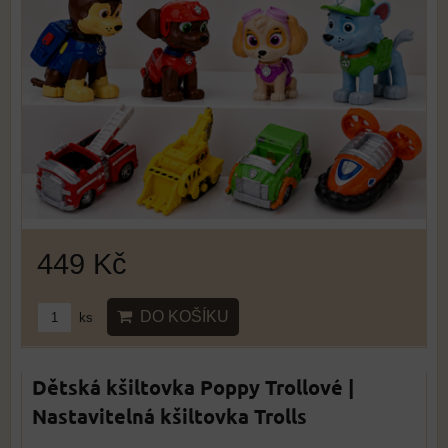
449 Kč
DO KOŠÍKU
ks
Dětská kšiltovka Poppy Trollové |
Nastavitelná kšiltovka Trolls