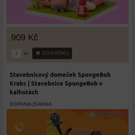
909 Kč
DO KOŠÍKU
ks
Stavebnicový domeček SpongeBob
Krabs | Stavebnice SpongeBob v
kalhotách
DOPRAVA ZDARMA