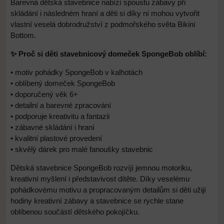
Barevná dětská stavebnice nabízí spoustu zábavy při
skládání i následném hraní a děti si díky ní mohou vytvořit
vlastní veselá dobrodružství z podmořského světa Bikini
Bottom.
✨ Proč si děti stavebnicový domeček SpongeBob oblíbí:
• motiv pohádky SpongeBob v kalhotách
• oblíbený domeček SpongeBob
• doporučený věk 6+
• detailní a barevné zpracování
• podporuje kreativitu a fantazii
• zábavné skládání i hraní
• kvalitní plastové provedení
• skvělý dárek pro malé fanoušky stavebnic
Dětská stavebnice SpongeBob rozvíjí jemnou motoriku,
kreativní myšlení i představivost dítěte. Díky veselému
pohádkovému motivu a propracovaným detailům si děti užijí
hodiny kreativní zábavy a stavebnice se rychle stane
oblíbenou součástí dětského pokojíčku.