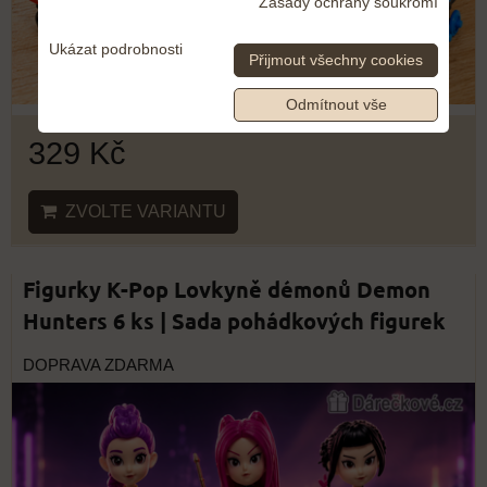
Zásady ochrany soukromí
Ukázat podrobnosti
Přijmout všechny cookies
Odmítnout vše
329 Kč
ZVOLTE VARIANTU
Figurky K-Pop Lovkyně démonů Demon
Hunters 6 ks | Sada pohádkových figurek
DOPRAVA ZDARMA