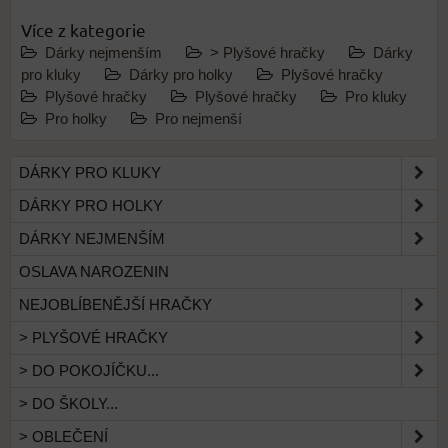
Více z kategorie
Dárky nejmenším
> Plyšové hračky
Dárky
pro kluky
Dárky pro holky
Plyšové hračky
Plyšové hračky
Plyšové hračky
Pro kluky
Pro holky
Pro nejmenší
DÁRKY PRO KLUKY
DÁRKY PRO HOLKY
DÁRKY NEJMENŠÍM
OSLAVA NAROZENIN
NEJOBLÍBENĚJŠÍ HRAČKY
> PLYŠOVÉ HRAČKY
> DO POKOJÍČKU...
> DO ŠKOLY...
> OBLEČENÍ