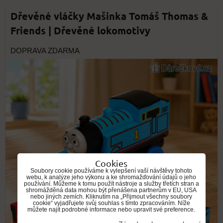
Dřevěné vláčky Mašinka Tomáš Thomas &
Friends | Dřevěné lokomotivy
DOPRAVA ZDARMA
Cookies
Soubory cookie používáme k vylepšení vaší návštěvy tohoto
webu, k analýze jeho výkonu a ke shromažďování údajů o jeho
používání. Můžeme k tomu použít nástroje a služby třetích stran a
shromážděná data mohou být přenášena partnerům v EU, USA
nebo jiných zemích. Kliknutím na „Přijmout všechny soubory
cookie“ vyjadřujete svůj souhlas s tímto zpracováním. Níže
můžete najít podrobné informace nebo upravit své preference.