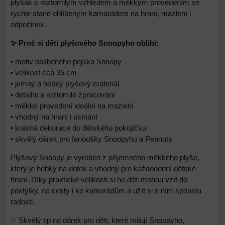
plyšák s roztomilým vzhledem a měkkým provedením se
rychle stane oblíbeným kamarádem na hraní, mazlení i
odpočinek.
✨ Proč si děti plyšového Snoopyho oblíbí:
• motiv oblíbeného pejska Snoopy
• velikost cca 35 cm
• jemný a hebký plyšový materiál
• detailní a roztomilé zpracování
• měkké provedení ideální na mazlení
• vhodný na hraní i usínání
• krásná dekorace do dětského pokojíčku
• skvělý dárek pro fanoušky Snoopyho a Peanuts
Plyšový Snoopy je vyroben z příjemného měkkého plyše,
který je hebký na dotek a vhodný pro každodenní dětské
hraní. Díky praktické velikosti si ho děti mohou vzít do
postýlky, na cesty i ke kamarádům a užít si s ním spoustu
radosti.
✨ Skvělý tip na dárek pro děti, které milují Snoopyho,