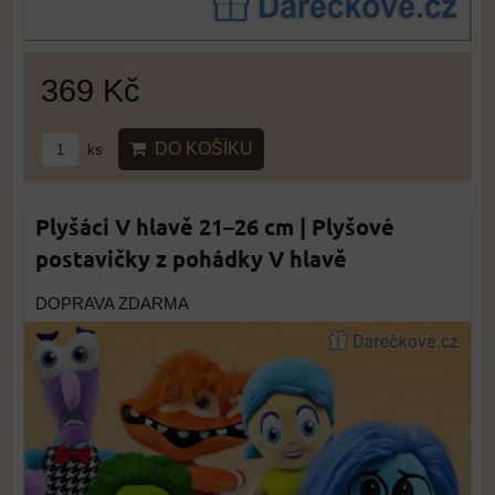
369 Kč
DO KOŠÍKU
ks
Plyšáci V hlavě 21–26 cm | Plyšové
postavičky z pohádky V hlavě
DOPRAVA ZDARMA