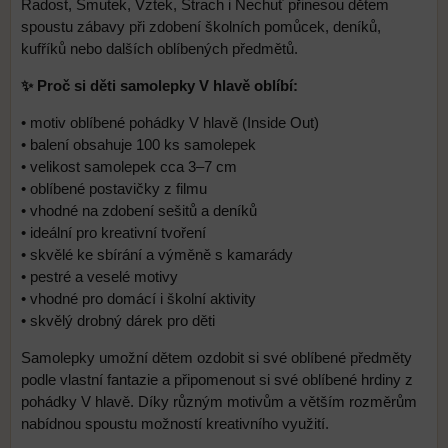
Radost, Smutek, Vztek, Strach i Nechuť přinesou dětem
spoustu zábavy při zdobení školních pomůcek, deníků,
kufříků nebo dalších oblíbených předmětů.
✨ Proč si děti samolepky V hlavě oblíbí:
• motiv oblíbené pohádky V hlavě (Inside Out)
• balení obsahuje 100 ks samolepek
• velikost samolepek cca 3–7 cm
• oblíbené postavičky z filmu
• vhodné na zdobení sešitů a deníků
• ideální pro kreativní tvoření
• skvělé ke sbírání a výměně s kamarády
• pestré a veselé motivy
• vhodné pro domácí i školní aktivity
• skvělý drobný dárek pro děti
Samolepky umožní dětem ozdobit si své oblíbené předměty
podle vlastní fantazie a připomenout si své oblíbené hrdiny z
pohádky V hlavě. Díky různým motivům a větším rozměrům
nabídnou spoustu možností kreativního využití.