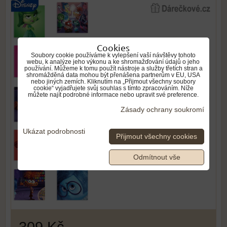
Cookies
Soubory cookie používáme k vylepšení vaší návštěvy tohoto
webu, k analýze jeho výkonu a ke shromažďování údajů o jeho
používání. Můžeme k tomu použít nástroje a služby třetích stran a
shromážděná data mohou být přenášena partnerům v EU, USA
nebo jiných zemích. Kliknutím na „Přijmout všechny soubory
cookie“ vyjadřujete svůj souhlas s tímto zpracováním. Níže
můžete najít podrobné informace nebo upravit své preference.
Zásady ochrany soukromí
Ukázat podrobnosti
Přijmout všechny cookies
Odmítnout vše
309 Kč