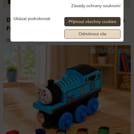
Zásady ochrany soukromí
Dřevěné vláčky Mašinka Tomáš Thomas &
Ukázat podrobnosti
Přijmout všechny cookies
Friends | Dřevěné lokomotivy
Odmítnout vše
DOPRAVA ZDARMA