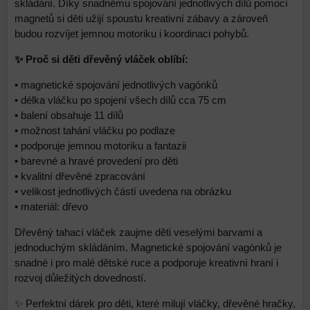
skládání. Díky snadnému spojování jednotlivých dílů pomocí
magnetů si děti užijí spoustu kreativní zábavy a zároveň
budou rozvíjet jemnou motoriku i koordinaci pohybů.
✨ Proč si děti dřevěný vláček oblíbí:
• magnetické spojování jednotlivých vagónků
• délka vláčku po spojení všech dílů cca 75 cm
• balení obsahuje 11 dílů
• možnost tahání vláčku po podlaze
• podporuje jemnou motoriku a fantazii
• barevné a hravé provedení pro děti
• kvalitní dřevěné zpracování
• velikost jednotlivých částí uvedena na obrázku
• materiál: dřevo
Dřevěný tahací vláček zaujme děti veselými barvami a
jednoduchým skládáním. Magnetické spojování vagónků je
snadné i pro malé dětské ruce a podporuje kreativní hraní i
rozvoj důležitých dovedností.
✨ Perfektní dárek pro děti, které milují vláčky, dřevěné hračky,