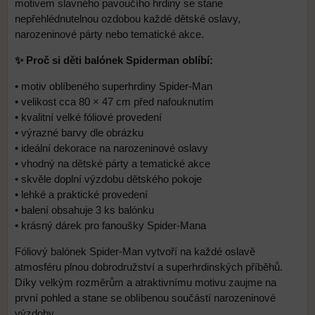
motivem slavného pavoučího hrdiny se stane
nepřehlédnutelnou ozdobou každé dětské oslavy,
narozeninové párty nebo tematické akce.
✨ Proč si děti balónek Spiderman oblíbí:
• motiv oblíbeného superhrdiny Spider-Man
• velikost cca 80 × 47 cm před nafouknutím
• kvalitní velké fóliové provedení
• výrazné barvy dle obrázku
• ideální dekorace na narozeninové oslavy
• vhodný na dětské párty a tematické akce
• skvěle doplní výzdobu dětského pokoje
• lehké a praktické provedení
• balení obsahuje 3 ks balónku
• krásný dárek pro fanoušky Spider-Mana
Fóliový balónek Spider-Man vytvoří na každé oslavě
atmosféru plnou dobrodružství a superhrdinských příběhů.
Díky velkým rozměrům a atraktivnímu motivu zaujme na
první pohled a stane se oblíbenou součástí narozeninové
výzdoby.