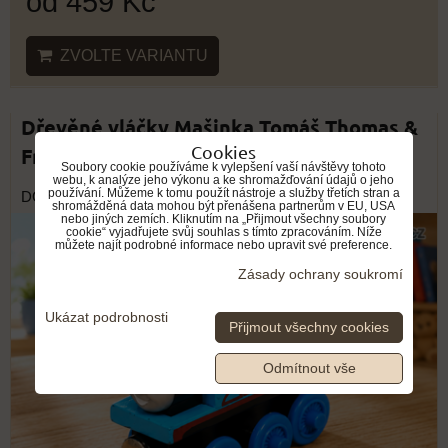
od 459 Kč
ZVOLTE VARIANTU
Dřevěné vláčky Mašinka Tomáš Thomas &
Cookies
Friends | Dřevěné lokomotivy
Soubory cookie používáme k vylepšení vaší návštěvy tohoto
webu, k analýze jeho výkonu a ke shromažďování údajů o jeho
používání. Můžeme k tomu použít nástroje a služby třetích stran a
DOPRAVA ZDARMA
shromážděná data mohou být přenášena partnerům v EU, USA
nebo jiných zemích. Kliknutím na „Přijmout všechny soubory
cookie“ vyjadřujete svůj souhlas s tímto zpracováním. Níže
můžete najít podrobné informace nebo upravit své preference.
Zásady ochrany soukromí
Ukázat podrobnosti
Přijmout všechny cookies
Odmítnout vše