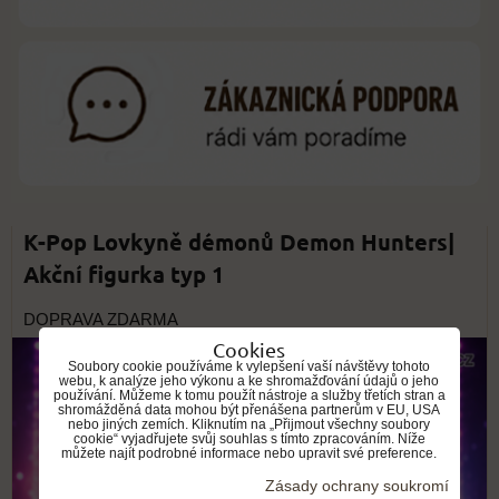
K-Pop Lovkyně démonů Demon Hunters|
Akční figurka typ 1
DOPRAVA ZDARMA
Cookies
Soubory cookie používáme k vylepšení vaší návštěvy tohoto
webu, k analýze jeho výkonu a ke shromažďování údajů o jeho
používání. Můžeme k tomu použít nástroje a služby třetích stran a
shromážděná data mohou být přenášena partnerům v EU, USA
nebo jiných zemích. Kliknutím na „Přijmout všechny soubory
cookie“ vyjadřujete svůj souhlas s tímto zpracováním. Níže
můžete najít podrobné informace nebo upravit své preference.
Zásady ochrany soukromí