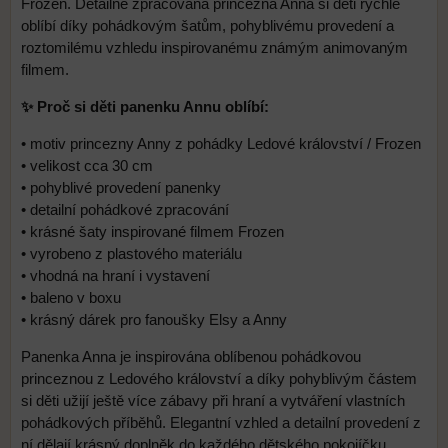
Frozen. Detailně zpracovaná princezna Anna si děti rychle
oblíbí díky pohádkovým šatům, pohyblivému provedení a
roztomilému vzhledu inspirovanému známým animovaným
filmem.
✨ Proč si děti panenku Annu oblíbí:
• motiv princezny Anny z pohádky Ledové království / Frozen
• velikost cca 30 cm
• pohyblivé provedení panenky
• detailní pohádkové zpracování
• krásné šaty inspirované filmem Frozen
• vyrobeno z plastového materiálu
• vhodná na hraní i vystavení
• baleno v boxu
• krásný dárek pro fanoušky Elsy a Anny
Panenka Anna je inspirována oblíbenou pohádkovou
princeznou z Ledového království a díky pohyblivým částem
si děti užijí ještě více zábavy při hraní a vytváření vlastních
pohádkových příběhů. Elegantní vzhled a detailní provedení z
ní dělají krásný doplněk do každého dětského pokojíčku.