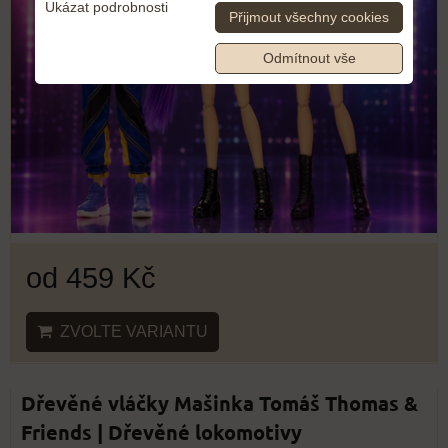
Ukázat podrobnosti
Přijmout všechny cookies
Odmítnout vše
od 459 Kč
ZVOLTE VARIANTU
Dřevěné vláčky Mašinka Tomáš Thomas &
Friends | Dřevěné lokomotivy