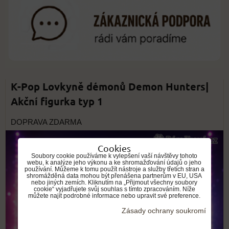
K-Pop Lovkyně démonů Demon Hunters|
Akční figurka typ 1
DOPRAVA ZDARMA
Cookies
Soubory cookie používáme k vylepšení vaší návštěvy tohoto
webu, k analýze jeho výkonu a ke shromažďování údajů o jeho
používání. Můžeme k tomu použít nástroje a služby třetích stran a
shromážděná data mohou být přenášena partnerům v EU, USA
nebo jiných zemích. Kliknutím na „Přijmout všechny soubory
cookie“ vyjadřujete svůj souhlas s tímto zpracováním. Níže
můžete najít podrobné informace nebo upravit své preference.
Zásady ochrany soukromí