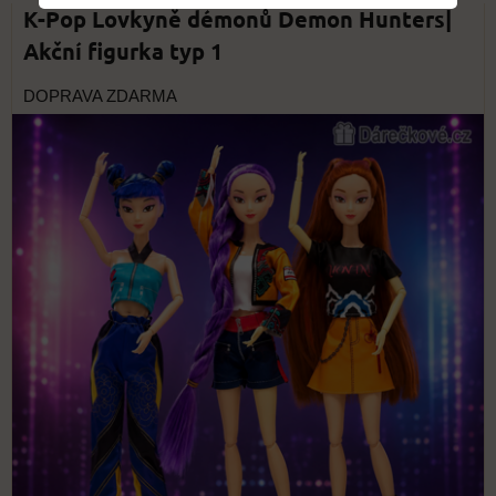
K-Pop Lovkyně démonů Demon Hunters|
Akční figurka typ 1
DOPRAVA ZDARMA