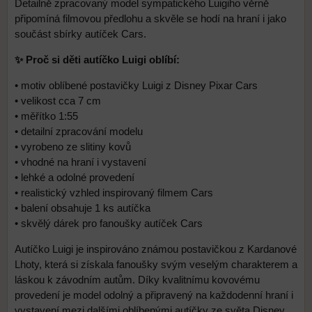
Detailně zpracovaný model sympatického Luigiho věrně
připomíná filmovou předlohu a skvěle se hodí na hraní i jako
součást sbírky autíček Cars.
✨ Proč si děti autíčko Luigi oblíbí:
• motiv oblíbené postavičky Luigi z Disney Pixar Cars
• velikost cca 7 cm
• měřítko 1:55
• detailní zpracování modelu
• vyrobeno ze slitiny kovů
• vhodné na hraní i vystavení
• lehké a odolné provedení
• realistický vzhled inspirovaný filmem Cars
• balení obsahuje 1 ks autíčka
• skvělý dárek pro fanoušky autíček Cars
Autíčko Luigi je inspirováno známou postavičkou z Kardanové
Lhoty, která si získala fanoušky svým veselým charakterem a
láskou k závodním autům. Díky kvalitnímu kovovému
provedení je model odolný a připravený na každodenní hraní i
vystavení mezi dalšími oblíbenými autíčky ze světa Disney