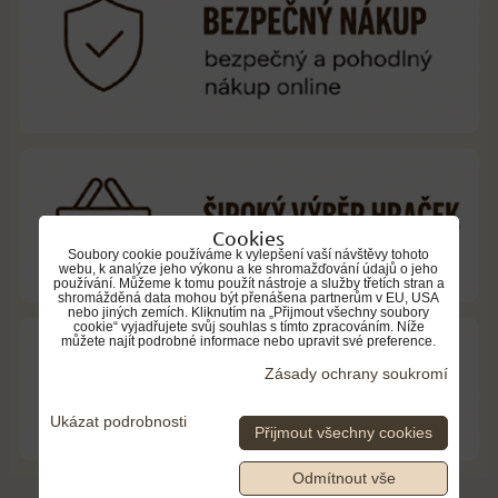
Cookies
Soubory cookie používáme k vylepšení vaší návštěvy tohoto
webu, k analýze jeho výkonu a ke shromažďování údajů o jeho
používání. Můžeme k tomu použít nástroje a služby třetích stran a
shromážděná data mohou být přenášena partnerům v EU, USA
nebo jiných zemích. Kliknutím na „Přijmout všechny soubory
cookie“ vyjadřujete svůj souhlas s tímto zpracováním. Níže
můžete najít podrobné informace nebo upravit své preference.
Zásady ochrany soukromí
Ukázat podrobnosti
Přijmout všechny cookies
Odmítnout vše