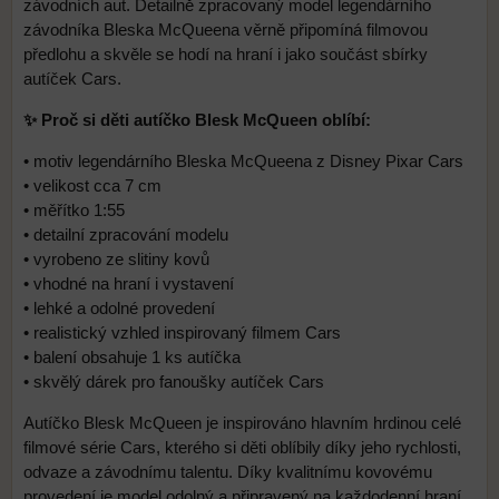
závodních aut. Detailně zpracovaný model legendárního
závodníka Bleska McQueena věrně připomíná filmovou
předlohu a skvěle se hodí na hraní i jako součást sbírky
autíček Cars.
✨ Proč si děti autíčko Blesk McQueen oblíbí:
• motiv legendárního Bleska McQueena z Disney Pixar Cars
• velikost cca 7 cm
• měřítko 1:55
• detailní zpracování modelu
• vyrobeno ze slitiny kovů
• vhodné na hraní i vystavení
• lehké a odolné provedení
• realistický vzhled inspirovaný filmem Cars
• balení obsahuje 1 ks autíčka
• skvělý dárek pro fanoušky autíček Cars
Autíčko Blesk McQueen je inspirováno hlavním hrdinou celé
filmové série Cars, kterého si děti oblíbily díky jeho rychlosti,
odvaze a závodnímu talentu. Díky kvalitnímu kovovému
provedení je model odolný a připravený na každodenní hraní,