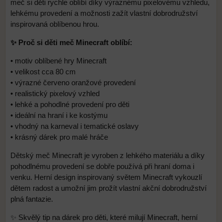
meč si děti rychle oblíbí díky výraznému pixelovému vzhledu,
lehkému provedení a možnosti zažít vlastní dobrodružství
inspirovaná oblíbenou hrou.
✨ Proč si děti meč Minecraft oblíbí:
• motiv oblíbené hry Minecraft
• velikost cca 80 cm
• výrazné červeno oranžové provedení
• realistický pixelový vzhled
• lehké a pohodlné provedení pro děti
• ideální na hraní i ke kostýmu
• vhodný na karneval i tematické oslavy
• krásný dárek pro malé hráče
Dětský meč Minecraft je vyroben z lehkého materiálu a díky
pohodlnému provedení se dobře používá při hraní doma i
venku. Herní design inspirovaný světem Minecraft vykouzlí
dětem radost a umožní jim prožít vlastní akční dobrodružství
plná fantazie.
✨ Skvělý tip na dárek pro děti, které milují Minecraft, herní