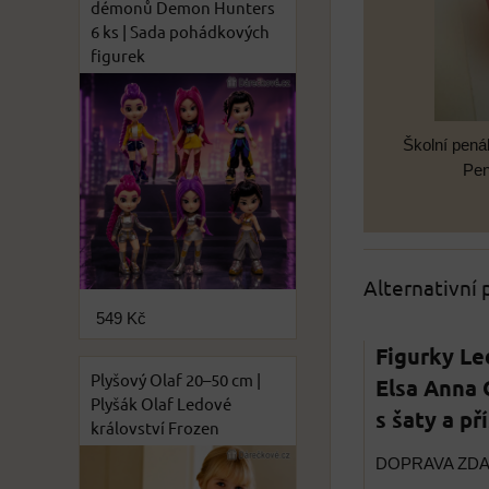
démonů Demon Hunters
6 ks | Sada pohádkových
figurek
Školní pená
Pen
Alternativní
549 Kč
Figurky Le
Plyšový Olaf 20–50 cm |
Elsa Anna O
Plyšák Olaf Ledové
s šaty a p
království Frozen
DOPRAVA ZD