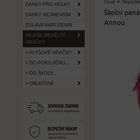
Úvod
Nejoblíb
DÁRKY PRO HOLKY
Školní pená
DÁRKY NEJMENŠÍM
Annou
OSLAVA NAROZENIN
NEJOBLÍBENĚJŠÍ
HRAČKY
> PLYŠOVÉ HRAČKY
> DO POKOJÍČKU...
> DO ŠKOLY...
> OBLEČENÍ