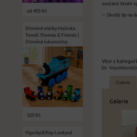
součástí školní v
od 459 Kč
✨ Skvělý tip na d
Dřevěné vláčky Mašinka
Tomáš Thomas & Friends |
Dřevěné lokomotivy
Více z kategor
Nejoblíbenějš
Galerie
Galerie
329 Kč
Figurky K-Pop Lovkyně