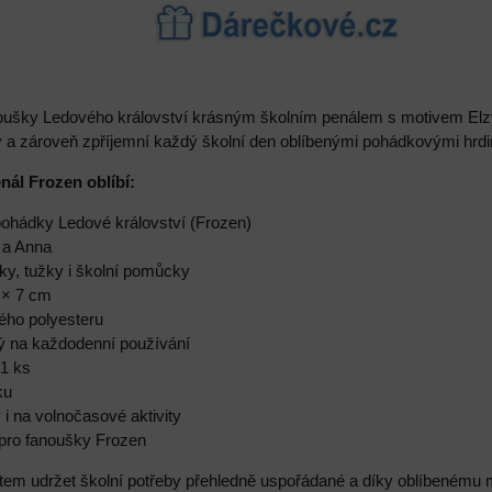
oušky Ledového království krásným školním penálem s motivem Elzy 
by a zároveň zpříjemní každý školní den oblíbenými pohádkovými hrd
enál Frozen oblíbí:
pohádky Ledové království (Frozen)
 a Anna
elky, tužky i školní pomůcky
0 × 7 cm
ého polyesteru
ký na každodenní používání
 1 ks
ku
 i na volnočasové aktivity
 pro fanoušky Frozen
em udržet školní potřeby přehledně uspořádané a díky oblíbenému m