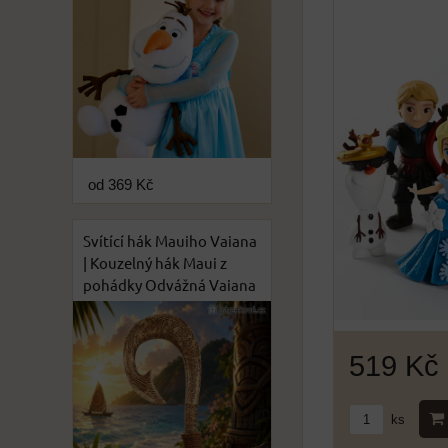
od 369 Kč
Svítící hák Mauiho Vaiana
| Kouzelný hák Maui z
pohádky Odvážná Vaiana
519 Kč
ks