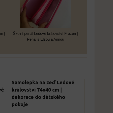
en |
Školní penál Ledové království Frozen |
Penál s Elzou a Annou
Samolepka na zeď Ledové
vé
království 74x40 cm |
3
dekorace do dětského
pokoje