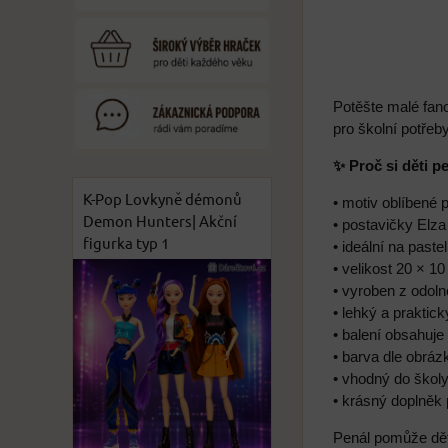
Potěšte malé fan
pro školní potře
✨ Proč si děti p
K-Pop Lovkyně démonů
• motiv oblíbené 
Demon Hunters| Akční
• postavičky Elza
figurka typ 1
• ideální na past
• velikost 20 × 1
• vyroben z odoln
• lehký a praktic
• balení obsahuje
• barva dle obráz
• vhodný do školy
• krásný doplněk
Penál pomůže dět