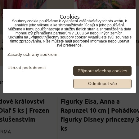
Cookies
Soubory cookie používáme k vylepšení vaší návštěvy tohoto webu, k
analýze jeho výkonu a ke shromažďování údajů o jeho používání.
Můžeme k tomu použít nástroje a služby třetích stran a shromážděná data
mohou být přenášena partnerům v EU, USA nebo jiných zemích.
Kliknutím na „Přijmout všechny soubory cookie“ vyjadřujete svůj souhlas s
l Ledové království Frozen |
Školní penál Ledové království Froz
tímto zpracováním. Níže můžete najít podrobné informace nebo upravit
své preference.
ál s Elzou a Annou
Penál s Elzou a Annou
Zásady ochrany soukromí
Ukázat podrobnosti
Přijmout všechny cookies
 produkty
Odmítnout vše
dové království
Figurky Elsa, Anna a
laf 5 ks | Frozen
Rapunzel 10 cm | Pohádko
říslušenstvím
figurky Disney princezny 
ks
ARMA