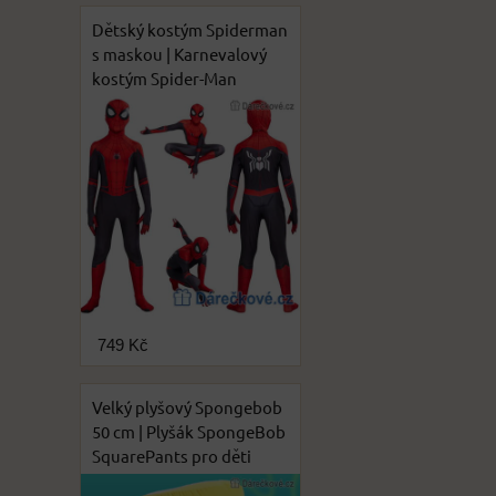
Dětský kostým Spiderman
s maskou | Karnevalový
kostým Spider-Man
749 Kč
Velký plyšový Spongebob
50 cm | Plyšák SpongeBob
SquarePants pro děti