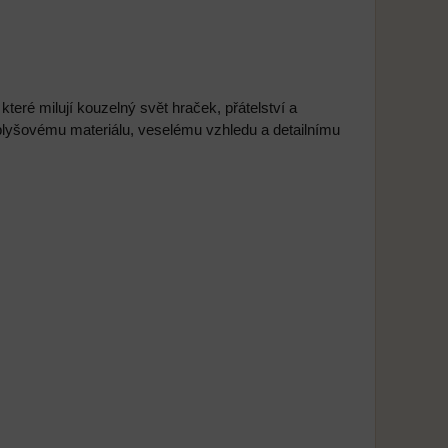
eré milují kouzelný svět hraček, přátelství a
 plyšovému materiálu, veselému vzhledu a detailnímu