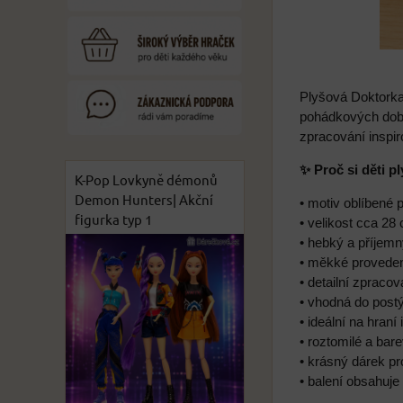
Plyšová Doktorka 
pohádkových dobr
zpracování insp
✨ Proč si děti p
K-Pop Lovkyně démonů
Demon Hunters| Akční
• motiv oblíbené
figurka typ 1
• velikost cca 28
• hebký a příjemn
• měkké proveden
• detailní zpraco
• vhodná do postý
• ideální na hraní 
• roztomilé a bar
• krásný dárek p
• balení obsahuje