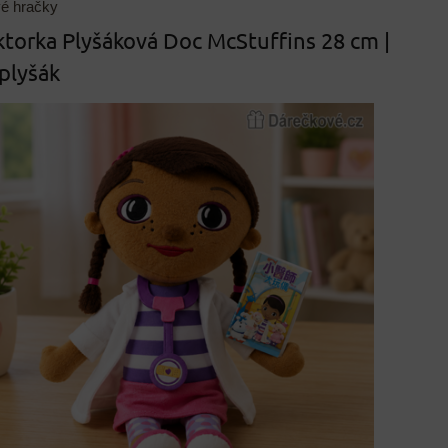
vé hračky
torka Plyšáková Doc McStuffins 28 cm |
plyšák