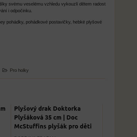
 díky svému veselému vzhledu vykouzlí dětem radost
ání i odpočinku.
isney pohádky, pohádkové postavičky, hebké plyšové
Pro holky
cm
Plyšový drak Doktorka
Plyšáková 35 cm | Doc
McStuffins plyšák pro děti