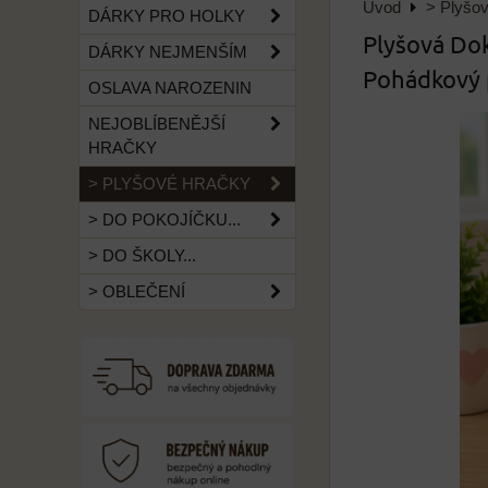
Úvod
> Plyšo
DÁRKY PRO HOLKY
Plyšová Dok
DÁRKY NEJMENŠÍM
Pohádkový 
OSLAVA NAROZENIN
NEJOBLÍBENĚJŠÍ
HRAČKY
> PLYŠOVÉ HRAČKY
> DO POKOJÍČKU...
> DO ŠKOLY...
> OBLEČENÍ