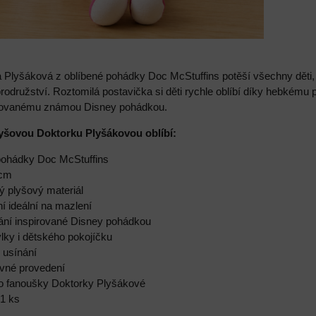
Plyšáková z oblíbené pohádky Doc McStuffins potěší všechny děti, kt
odružství. Roztomilá postavička si děti rychle oblíbí díky hebkému
irovanému známou Disney pohádkou.
lyšovou Doktorku Plyšákovou oblíbí:
 pohádky Doc McStuffins
 cm
ý plyšový materiál
í ideální na mazlení
vání inspirované Disney pohádkou
lky i dětského pokojíčku
i usínání
evné provedení
ro fanoušky Doktorky Plyšákové
 1 ks