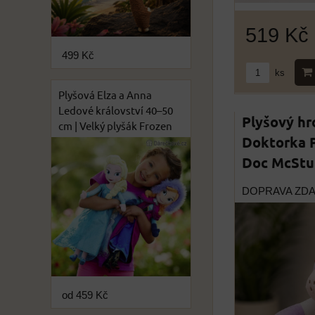
519 Kč
499 Kč
ks
Plyšová Elza a Anna
Ledové království 40–50
Plyšový hr
cm | Velký plyšák Frozen
Doktorka P
Doc McStuf
DOPRAVA ZD
od 459 Kč