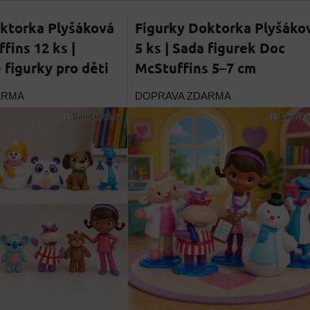
ktorka Plyšáková
Figurky Doktorka Plyšáko
fins 12 ks |
5 ks | Sada figurek Doc
figurky pro děti
McStuffins 5–7 cm
ARMA
DOPRAVA ZDARMA