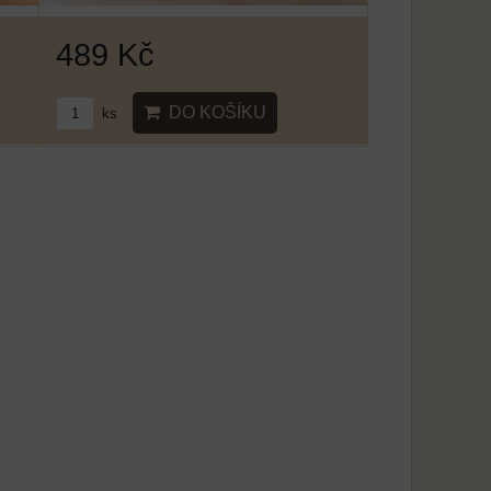
489 Kč
DO KOŠÍKU
ks