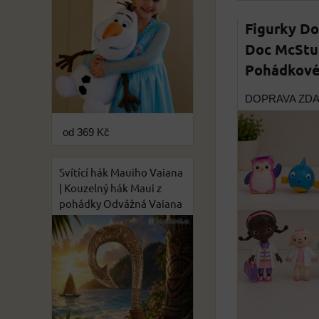
Figurky Do
Doc McStuf
Pohádkové 
DOPRAVA ZD
od 369 Kč
Svítící hák Mauiho Vaiana
| Kouzelný hák Maui z
pohádky Odvážná Vaiana