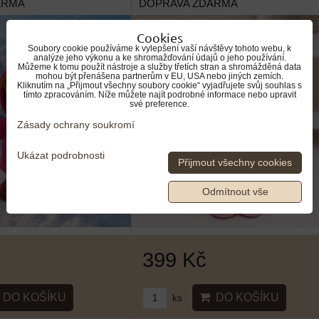
ARMA
DOPRAVA ZDARMA
Cookies
Soubory cookie používáme k vylepšení vaší návštěvy tohoto webu, k
analýze jeho výkonu a ke shromažďování údajů o jeho používání.
Můžeme k tomu použít nástroje a služby třetích stran a shromážděná data
mohou být přenášena partnerům v EU, USA nebo jiných zemích.
Kliknutím na „Přijmout všechny soubory cookie“ vyjadřujete svůj souhlas s
tímto zpracováním. Níže můžete najít podrobné informace nebo upravit
své preference.
Zásady ochrany soukromí
Ukázat podrobnosti
Přijmout všechny cookies
Odmítnout vše
399 Kč
DO KOŠÍKU
DO KOŠÍKU
ks