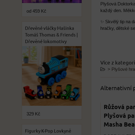
Plyšová Doktorka
každý den. Měkké 
od 459 Kč
✨ Skvělý tip na d
Dřevěné vláčky Mašinka
hračky, dětské se
Tomáš Thomas & Friends |
Dřevěné lokomotivy
Více z kategor
> Plyšové hr
Alternativní
Růžová pa
Plyšová pa
329 Kč
Masha Bea
Figurky K-Pop Lovkyně