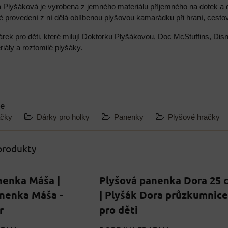
 Plyšáková je vyrobena z jemného materiálu příjemného na dotek a
provedení z ní dělá oblíbenou plyšovou kamarádku při hraní, cestov
árek pro děti, které milují Doktorku Plyšákovou, Doc McStuffins, D
riály a roztomilé plyšáky.
ie
ačky
Dárky pro holky
Panenky
Plyšové hračky
 produkty
nenka Máša |
Plyšová panenka Dora 25 
nenka Máša -
| Plyšák Dora průzkumnice
r
pro děti