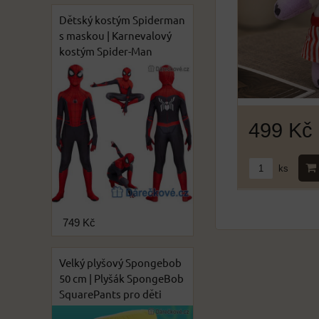
Dětský kostým Spiderman
s maskou | Karnevalový
kostým Spider-Man
499 Kč
ks
749 Kč
Velký plyšový Spongebob
50 cm | Plyšák SpongeBob
SquarePants pro děti