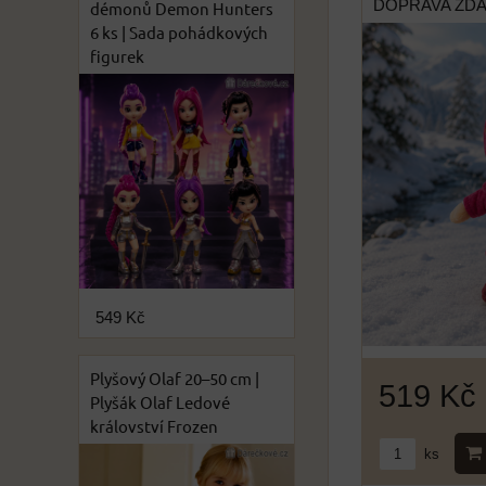
DOPRAVA ZD
démonů Demon Hunters
6 ks | Sada pohádkových
figurek
549 Kč
Plyšový Olaf 20–50 cm |
519 Kč
Plyšák Olaf Ledové
království Frozen
ks