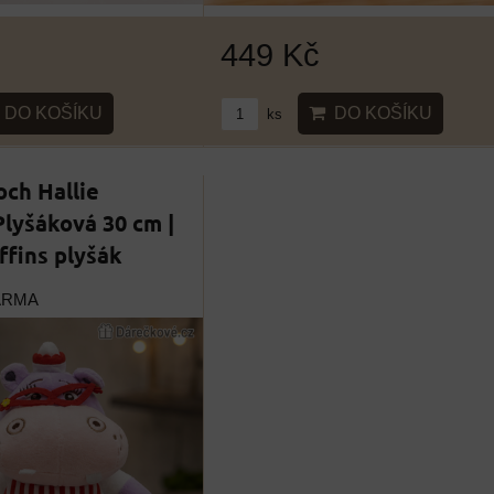
449 Kč
DO KOŠÍKU
DO KOŠÍKU
ks
och Hallie
lyšáková 30 cm |
fins plyšák
ARMA