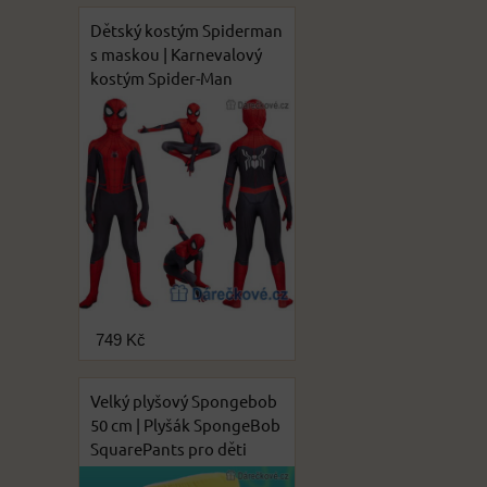
Dětský kostým Spiderman
s maskou | Karnevalový
kostým Spider-Man
749 Kč
Velký plyšový Spongebob
50 cm | Plyšák SpongeBob
SquarePants pro děti