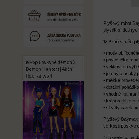
Plyšový robot Ba
plyšák si děti ry
✨ Proč si děti p
• motiv oblíbenéh
• postavička rob
K-Pop Lovkyně démonů
• velikost na výb
Demon Hunters| Akční
• jemný a hebký p
figurka typ 1
• měkké proveden
• detailní pohádk
• vhodný na hraní
• krásná dekorac
• skvělý dárek p
Plyšový Baymax j
velikosti poskyt
✨ Skvělý tip na d