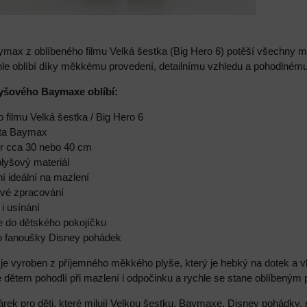
ymax z oblíbeného filmu Velká šestka (Big Hero 6) potěší všechny 
chle oblíbí díky měkkému provedení, detailnímu vzhledu a pohodlnému 
lyšového Baymaxe oblíbí:
o filmu Velká šestka / Big Hero 6
ota Baymax
ěr cca 30 nebo 40 cm
lyšový materiál
í ideální na mazlení
ové zpracování
 i usínání
e do dětského pokojíčku
ro fanoušky Disney pohádek
e vyroben z příjemného měkkého plyše, který je hebký na dotek a v
ne dětem pohodlí při mazlení i odpočinku a rychle se stane oblíben
árek pro děti, které milují Velkou šestku, Baymaxe, Disney pohádky,