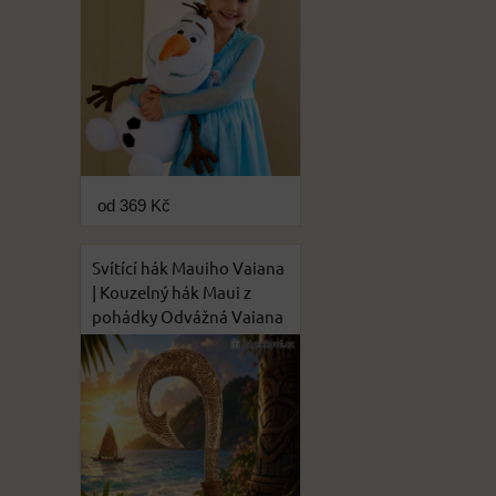
od 369 Kč
Svítící hák Mauiho Vaiana
| Kouzelný hák Maui z
pohádky Odvážná Vaiana