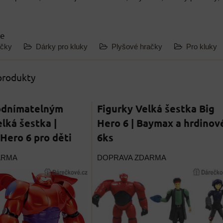
ie
ačky
Dárky pro kluky
Plyšové hračky
Pro kluky
 produkty
odnímatelným
Figurky Velká šestka Big
lká šestka |
Hero 6 | Baymax a hrdinov
 Hero 6 pro děti
6ks
ARMA
DOPRAVA ZDARMA