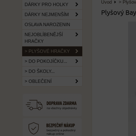
Úvod
> Plyšo
DÁRKY PRO HOLKY
Plyšový Bay
DÁRKY NEJMENŠÍM
OSLAVA NAROZENIN
NEJOBLÍBENĚJŠÍ
HRAČKY
> PLYŠOVÉ HRAČKY
> DO POKOJÍČKU...
> DO ŠKOLY...
> OBLEČENÍ