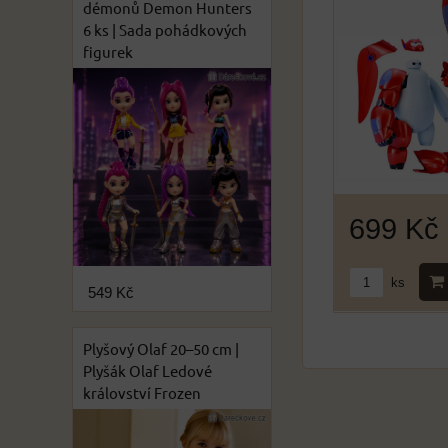
démonů Demon Hunters
6 ks | Sada pohádkových
figurek
699 Kč
ks
549 Kč
Plyšový Olaf 20–50 cm |
Plyšák Olaf Ledové
království Frozen