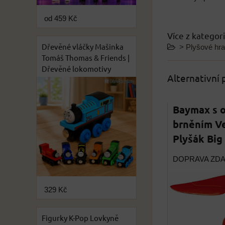
od 459 Kč
Více z kategor
Dřevěné vláčky Mašinka
> Plyšové hr
Tomáš Thomas & Friends |
Dřevěné lokomotivy
Alternativní
Baymax s 
brněním Ve
Plyšák Big
DOPRAVA ZD
329 Kč
Figurky K-Pop Lovkyně