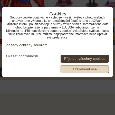
Cookies
Soubory cookie používáme k vylepšení vaší návštěvy tohoto webu, k
analýze jeho výkonu a ke shromažďování údajů o jeho používání.
Můžeme k tomu použít nástroje a služby třetích stran a shromážděná data
mohou být přenášena partnerům v EU, USA nebo jiných zemích.
Kliknutím na „Přijmout všechny soubory cookie“ vyjadřujete svůj souhlas s
tímto zpracováním. Níže můžete najít podrobné informace nebo upravit
své preference.
Zásady ochrany soukromí
Ukázat podrobnosti
549 Kč
Přijmout všechny cookies
Odmítnout vše
DO KOŠÍKU
DO KOŠÍKU
ks