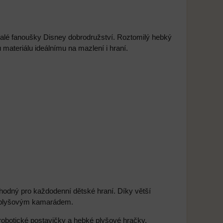
malé fanoušky Disney dobrodružství. Roztomilý hebký
materiálu ideálnímu na mazlení i hraní.
hodný pro každodenní dětské hraní. Díky větší
ým plyšovým kamarádem.
 robotické postavičky a hebké plyšové hračky.