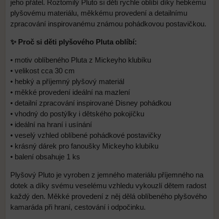
jeho přátel. Roztomilý Pluto si děti rychle oblíbí díky hebkému
plyšovému materiálu, měkkému provedení a detailnímu
zpracování inspirovanému známou pohádkovou postavičkou.
✨ Proč si děti plyšového Pluta oblíbí:
• motiv oblíbeného Pluta z Mickeyho klubíku
• velikost cca 30 cm
• hebký a příjemný plyšový materiál
• měkké provedení ideální na mazlení
• detailní zpracování inspirované Disney pohádkou
• vhodný do postýlky i dětského pokojíčku
• ideální na hraní i usínání
• veselý vzhled oblíbené pohádkové postavičky
• krásný dárek pro fanoušky Mickeyho klubíku
• balení obsahuje 1 ks
Plyšový Pluto je vyroben z jemného materiálu příjemného na
dotek a díky svému veselému vzhledu vykouzlí dětem radost
každý den. Měkké provedení z něj dělá oblíbeného plyšového
kamaráda při hraní, cestování i odpočinku.