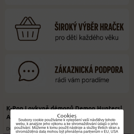
K-Pop Lovkyně démonů Demon Hunters|
Cookies
Akční figurka typ 1
Soubory cookie používáme k vylepšení vaší návštěvy tohoto
webu, k analýze jeho výkonu a ke shromažďování údajů o jeho
používání. Můžeme k tomu použít nástroje a služby třetích stran a
DOPRAVA ZDARMA
shromážděná data mohou být přenášena partnerům v EU, USA