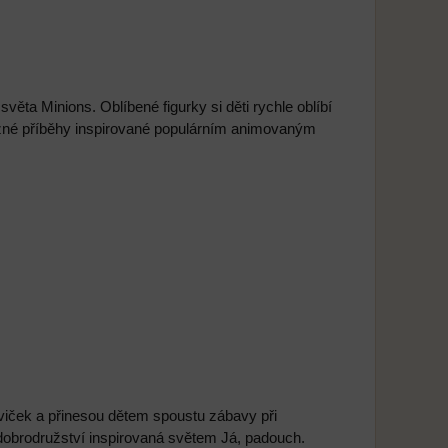
ta Minions. Oblíbené figurky si děti rychle oblíbí
užné příběhy inspirované populárním animovaným
viček a přinesou dětem spoustu zábavy při
dobrodružství inspirovaná světem Já, padouch.