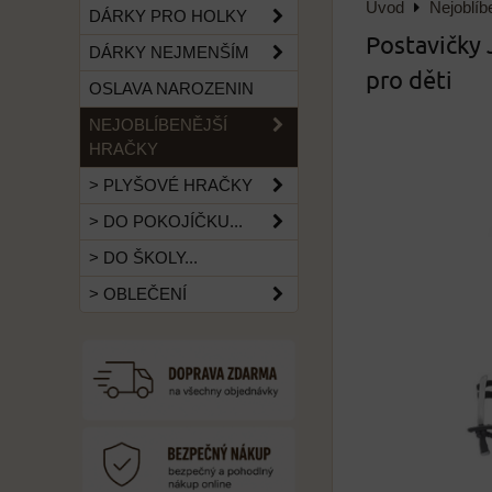
Úvod
Nejoblíb
DÁRKY PRO HOLKY
Postavičky 
DÁRKY NEJMENŠÍM
pro děti
OSLAVA NAROZENIN
NEJOBLÍBENĚJŠÍ
HRAČKY
> PLYŠOVÉ HRAČKY
> DO POKOJÍČKU...
> DO ŠKOLY...
> OBLEČENÍ