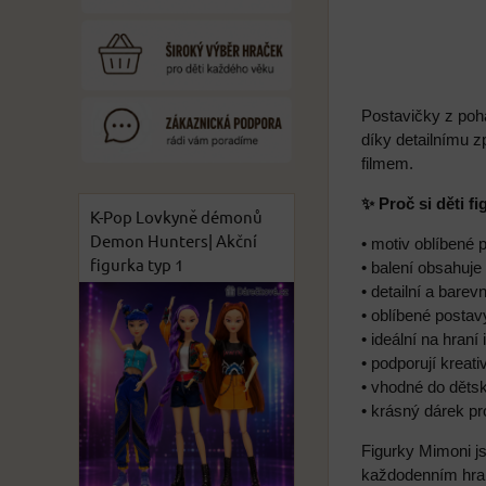
Postavičky z pohá
díky detailnímu 
filmem.
✨ Proč si děti f
K-Pop Lovkyně démonů
Demon Hunters| Akční
• motiv oblíbené
figurka typ 1
• balení obsahuje
• detailní a bare
• oblíbené postav
• ideální na hraní 
• podporují kreativ
• vhodné do děts
• krásný dárek pr
Figurky Mimoni j
každodenním hran