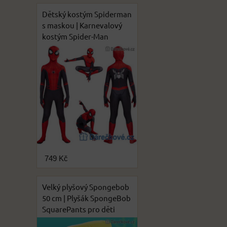
Dětský kostým Spiderman
s maskou | Karnevalový
kostým Spider-Man
749 Kč
Velký plyšový Spongebob
50 cm | Plyšák SpongeBob
SquarePants pro děti