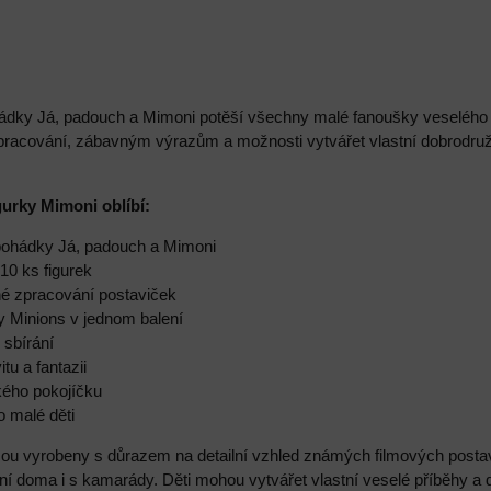
dky Já, padouch a Mimoni potěší všechny malé fanoušky veselého svě
zpracování, zábavným výrazům a možnosti vytvářet vlastní dobrodr
igurky Mimoni oblíbí:
 pohádky Já, padouch a Mimoni
 10 ks figurek
vné zpracování postaviček
y Minions v jednom balení
i sbírání
itu a fantazii
kého pokojíčku
o malé děti
sou vyrobeny s důrazem na detailní vzhled známých filmových posta
í doma i s kamarády. Děti mohou vytvářet vlastní veselé příběhy a 