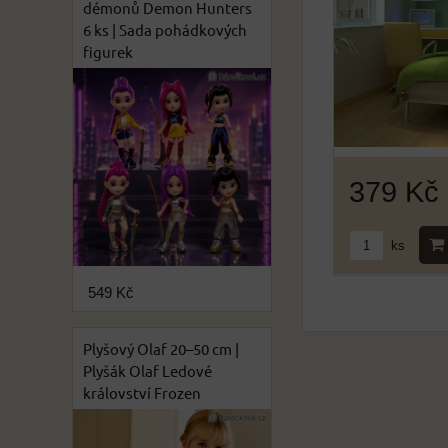
démonů Demon Hunters
6 ks | Sada pohádkových
figurek
379 Kč
ks
549 Kč
Plyšový Olaf 20–50 cm |
Plyšák Olaf Ledové
království Frozen