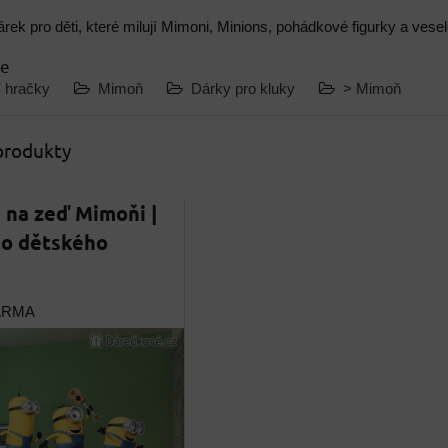
árek pro děti, které milují Mimoni, Minions, pohádkové figurky a ves
ie
í hračky
Mimoň
Dárky pro kluky
> Mimoň
 produkty
 na zeď Mimoňi |
do dětského
ARMA