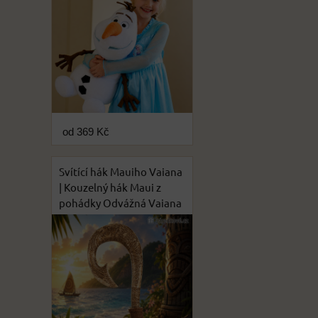
od 369 Kč
Svítící hák Mauiho Vaiana
| Kouzelný hák Maui z
pohádky Odvážná Vaiana