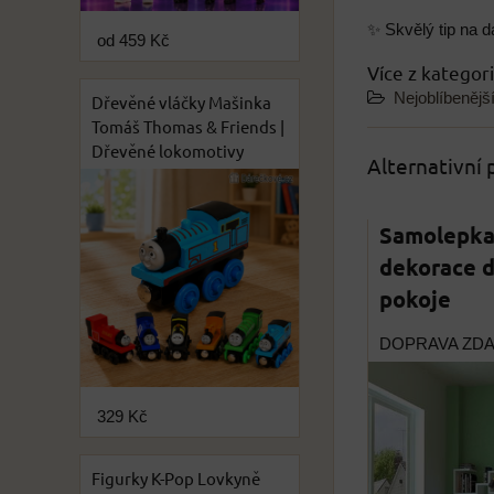
✨ Skvělý tip na d
od 459 Kč
Více z kategor
Nejoblíbenějš
Dřevěné vláčky Mašinka
Tomáš Thomas & Friends |
Dřevěné lokomotivy
Alternativní
Samolepka
dekorace 
pokoje
DOPRAVA ZD
329 Kč
Figurky K-Pop Lovkyně