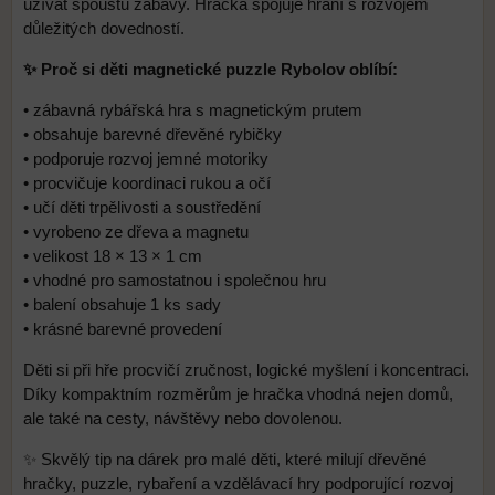
užívat spoustu zábavy. Hračka spojuje hraní s rozvojem
důležitých dovedností.
✨ Proč si děti magnetické puzzle Rybolov oblíbí:
• zábavná rybářská hra s magnetickým prutem
• obsahuje barevné dřevěné rybičky
• podporuje rozvoj jemné motoriky
• procvičuje koordinaci rukou a očí
• učí děti trpělivosti a soustředění
• vyrobeno ze dřeva a magnetu
• velikost 18 × 13 × 1 cm
• vhodné pro samostatnou i společnou hru
• balení obsahuje 1 ks sady
• krásné barevné provedení
Děti si při hře procvičí zručnost, logické myšlení i koncentraci.
Díky kompaktním rozměrům je hračka vhodná nejen domů,
ale také na cesty, návštěvy nebo dovolenou.
✨ Skvělý tip na dárek pro malé děti, které milují dřevěné
hračky, puzzle, rybaření a vzdělávací hry podporující rozvoj