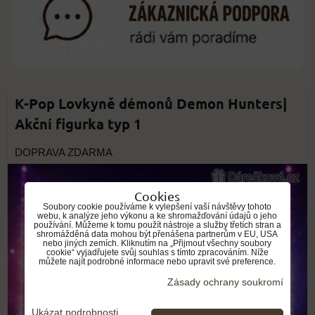
K-Pop Lovkyně démonů Demon Hunters|
Akční figurka typ 1
DOPRAVA ZDARMA
Cookies
Soubory cookie používáme k vylepšení vaší návštěvy tohoto
webu, k analýze jeho výkonu a ke shromažďování údajů o jeho
používání. Můžeme k tomu použít nástroje a služby třetích stran a
shromážděná data mohou být přenášena partnerům v EU, USA
nebo jiných zemích. Kliknutím na „Přijmout všechny soubory
cookie“ vyjadřujete svůj souhlas s tímto zpracováním. Níže
můžete najít podrobné informace nebo upravit své preference.
Zásady ochrany soukromí
Ukázat podrobnosti