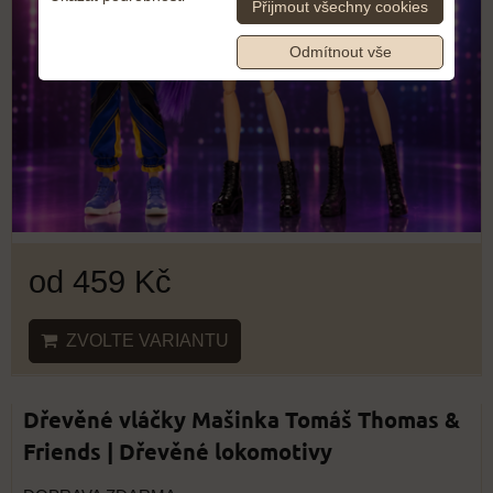
Přijmout všechny cookies
Odmítnout vše
od 459 Kč
ZVOLTE VARIANTU
Dřevěné vláčky Mašinka Tomáš Thomas &
Friends | Dřevěné lokomotivy