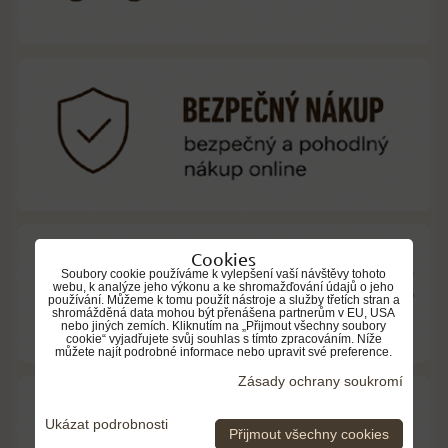
Cookies
Soubory cookie používáme k vylepšení vaší návštěvy tohoto
webu, k analýze jeho výkonu a ke shromažďování údajů o jeho
používání. Můžeme k tomu použít nástroje a služby třetích stran a
shromážděná data mohou být přenášena partnerům v EU, USA
nebo jiných zemích. Kliknutím na „Přijmout všechny soubory
cookie“ vyjadřujete svůj souhlas s tímto zpracováním. Níže
můžete najít podrobné informace nebo upravit své preference.
Zásady ochrany soukromí
Ukázat podrobnosti
Přijmout všechny cookies