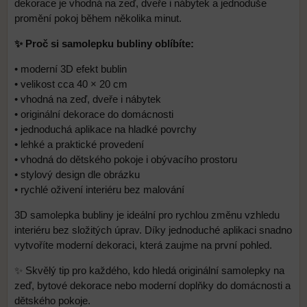
dekorace je vhodná na zeď, dveře i nábytek a jednoduše
promění pokoj během několika minut.
✨ Proč si samolepku bubliny oblíbíte:
• moderní 3D efekt bublin
• velikost cca 40 × 20 cm
• vhodná na zeď, dveře i nábytek
• originální dekorace do domácnosti
• jednoduchá aplikace na hladké povrchy
• lehké a praktické provedení
• vhodná do dětského pokoje i obývacího prostoru
• stylový design dle obrázku
• rychlé oživení interiéru bez malování
3D samolepka bubliny je ideální pro rychlou změnu vzhledu
interiéru bez složitých úprav. Díky jednoduché aplikaci snadno
vytvoříte moderní dekoraci, která zaujme na první pohled.
✨ Skvělý tip pro každého, kdo hledá originální samolepky na
zeď, bytové dekorace nebo moderní doplňky do domácnosti a
dětského pokoje.