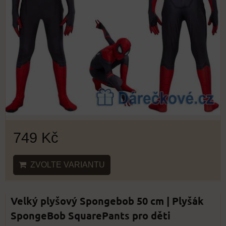
749 Kč
ZVOLTE VARIANTU
Velký plyšový Spongebob 50 cm | Plyšák
SpongeBob SquarePants pro děti