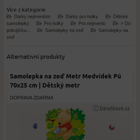
Více z kategorie
Dárky nejmenším
Dárky pro holky
Dětské
samolepky
Pro holky
Pro nejmenší
> Do
pokojíčku...
Samolepky na zeď
Samolepky na
zeď
Alternativní produkty
Samolepka na zeď Metr Medvídek Pú
70x25 cm | Dětský metr
DOPRAVA ZDARMA