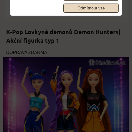
Odmítnout vše
K-Pop Lovkyně démonů Demon Hunters|
Akční figurka typ 1
DOPRAVA ZDARMA