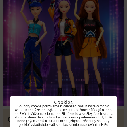
Cookies
Soubory cookie používáme k vylepšení vaší návštěvy tohoto
webu, k analýze jeho výkonu a ke shromažďování údajů o jeho
používání. Můžeme k tomu použít nástroje a služby třetích stran a
od 459 Kč
shromážděná data mohou být přenášena partnerům v EU, USA
nebo jiných zemích. Kliknutím na „Přijmout všechny soubory
cookie“ vyjadřujete svůj souhlas s tímto zpracováním. Níže