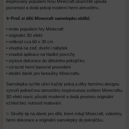
inspirovaný populární hrou Minecraft okamžitě upoutá
pozornost a dodá pokoji moderní herní atmosféru.
✨ Proč si děti Minecraft samolepku oblíbí:
• motiv populární hry Minecraft
• originální 3D efekt
• velikost cca 60 x 30 cm
• vhodná na zeď, dveře i nábytek
• snadná aplikace na hladké povrchy
• stylová dekorace do dětského pokojíčku
• výrazné herní barevné provedení
• ideální dárek pro fanoušky Minecraftu
Samolepka rychle oživí každý pokoj a díky hernímu designu
vytvoří jedinečnou atmosféru inspirovanou světem Minecraftu.
3D efekt navíc působí moderně a dodá prostoru originální
vzhled bez nutnosti malování.
✨ Skvělý tip na dárek pro děti, které milují Minecraft, videohry,
herní dekorace a originální samolepky do pokojíčku.