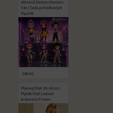
démonů Demon Hunters
6 ks | Sada pohádkových
figurek
549 Kč
Plyšový Olaf 20–50 cm |
Plyšák Olaf Ledové
království Frozen