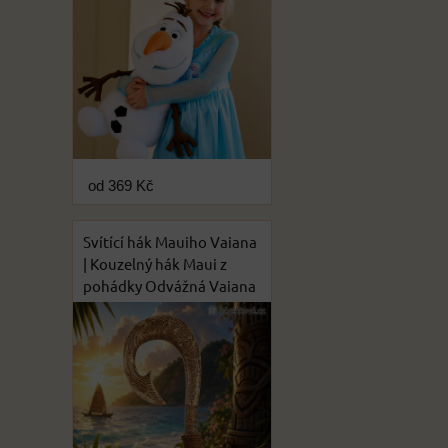
od 369 Kč
Svítící hák Mauiho Vaiana
| Kouzelný hák Maui z
pohádky Odvážná Vaiana