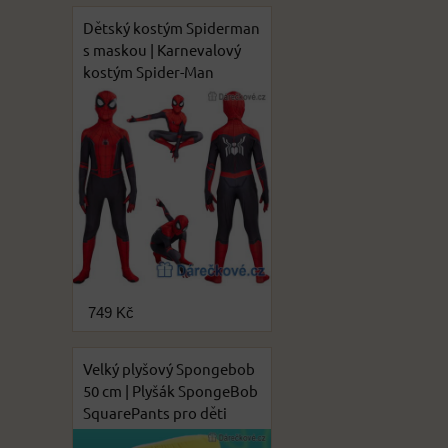
Dětský kostým Spiderman
s maskou | Karnevalový
kostým Spider-Man
749 Kč
Velký plyšový Spongebob
50 cm | Plyšák SpongeBob
SquarePants pro děti