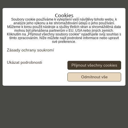
Cookies
Soubory cookie používáme k vylepšení vaší návštěvy tohoto webu, k
analýze jeho výkonu a ke shromažďování údajů o jeho používání.
Můžeme k tomu použít nástroje a služby třetích stran a shromážděná data
mohou být přenášena partnerům v EU, USA nebo jiných zemích.
Kliknutím na „Přijmout všechny soubory cookie“ vyjadřujete svůj souhlas s
tímto zpracováním. Níže můžete najít podrobné informace nebo upravit
své preference.
Zásady ochrany soukromí
Ukázat podrobnosti
Přijmout všechny cookies
Odmítnout vše