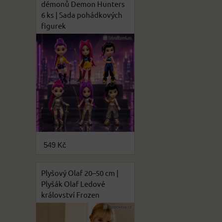
démonů Demon Hunters
6 ks | Sada pohádkových
figurek
549 Kč
Plyšový Olaf 20–50 cm |
Plyšák Olaf Ledové
království Frozen