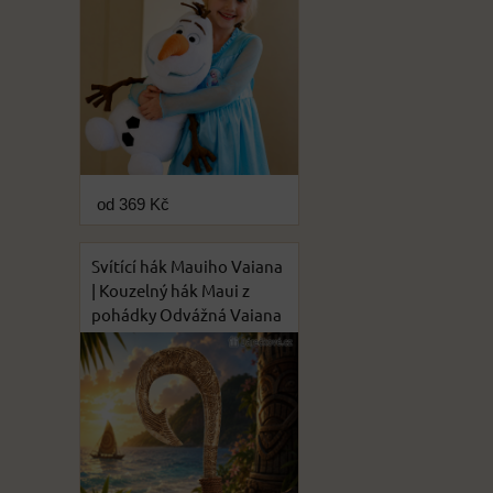
od 369 Kč
Svítící hák Mauiho Vaiana
| Kouzelný hák Maui z
pohádky Odvážná Vaiana