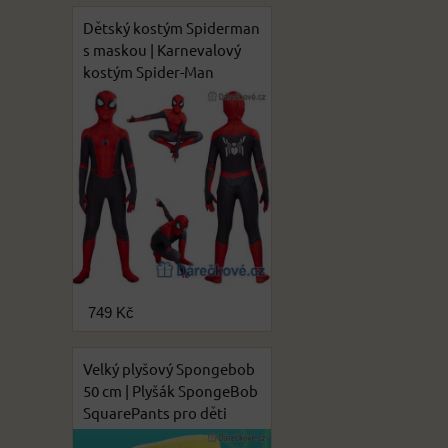
Dětský kostým Spiderman
s maskou | Karnevalový
kostým Spider-Man
749 Kč
Velký plyšový Spongebob
50 cm | Plyšák SpongeBob
SquarePants pro děti