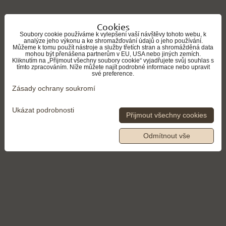
Cookies
Soubory cookie používáme k vylepšení vaší návštěvy tohoto webu, k
analýze jeho výkonu a ke shromažďování údajů o jeho používání.
Můžeme k tomu použít nástroje a služby třetích stran a shromážděná data
mohou být přenášena partnerům v EU, USA nebo jiných zemích.
Kliknutím na „Přijmout všechny soubory cookie“ vyjadřujete svůj souhlas s
tímto zpracováním. Níže můžete najít podrobné informace nebo upravit
své preference.
Zásady ochrany soukromí
Ukázat podrobnosti
Přijmout všechny cookies
Odmítnout vše