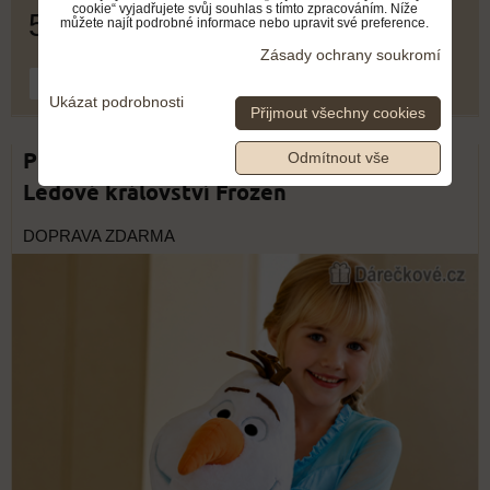
cookie“ vyjadřujete svůj souhlas s tímto zpracováním. Níže
549 Kč
můžete najít podrobné informace nebo upravit své preference.
Zásady ochrany soukromí
DO KOŠÍKU
ks
Ukázat podrobnosti
Přijmout všechny cookies
Plyšový Olaf 20–50 cm | Plyšák Olaf
Odmítnout vše
Ledové království Frozen
DOPRAVA ZDARMA