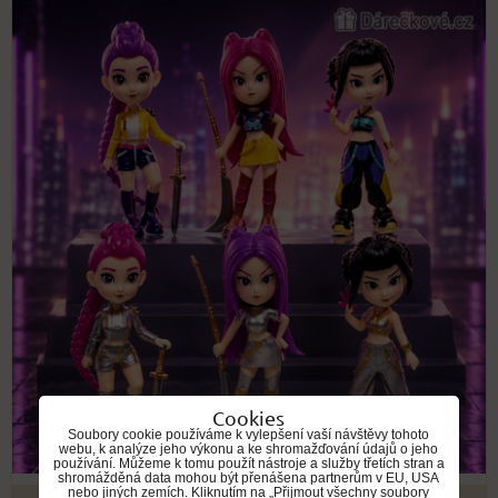
Cookies
Soubory cookie používáme k vylepšení vaší návštěvy tohoto
webu, k analýze jeho výkonu a ke shromažďování údajů o jeho
používání. Můžeme k tomu použít nástroje a služby třetích stran a
shromážděná data mohou být přenášena partnerům v EU, USA
nebo jiných zemích. Kliknutím na „Přijmout všechny soubory