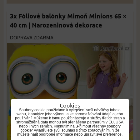
3x Fóliové balónky Mimoň Minions 65 ×
40 cm | Narozeninová dekorace
DOPRAVA ZDARMA
Cookies
Soubory cookie používáme k vylepšení vaší návštěvy tohoto
webu, k analýze jeho výkonu a ke shromažďování údajů o jeho
používání. Můžeme k tomu použít nástroje a služby třetích stran a
shromážděná data mohou být přenášena partnerům v EU, USA
nebo jiných zemích. Kliknutím na „Přijmout všechny soubory
cookie“ vyjadřujete svůj souhlas s tímto zpracováním. Níže
můžete najít podrobné informace nebo upravit své preference.