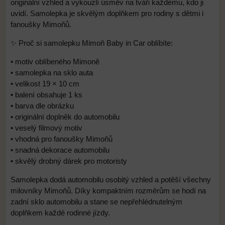
originální vzhled a vykouzlí úsměv na tváři každému, kdo ji
uvidí. Samolepka je skvělým doplňkem pro rodiny s dětmi i
fanoušky Mimoňů.
✨ Proč si samolepku Mimoň Baby in Car oblíbíte:
• motiv oblíbeného Mimoně
• samolepka na sklo auta
• velikost 19 × 10 cm
• balení obsahuje 1 ks
• barva dle obrázku
• originální doplněk do automobilu
• veselý filmový motiv
• vhodná pro fanoušky Mimoňů
• snadná dekorace automobilu
• skvělý drobný dárek pro motoristy
Samolepka dodá automobilu osobitý vzhled a potěší všechny
milovníky Mimoňů. Díky kompaktním rozměrům se hodí na
zadní sklo automobilu a stane se nepřehlédnutelným
doplňkem každé rodinné jízdy.