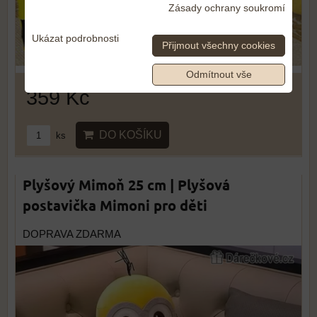
Zásady ochrany soukromí
Ukázat podrobnosti
Přijmout všechny cookies
Odmítnout vše
359 Kč
DO KOŠÍKU
ks
Plyšový Mimoň 25 cm | Plyšová
postavička Mimoni pro děti
DOPRAVA ZDARMA