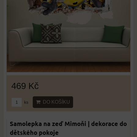
469 Kč
DO KOŠÍKU
ks
Samolepka na zeď Mimoňi | dekorace do
dětského pokoje